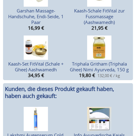
Garshan Massage-
Kaash-Schale FitVital zur
Handschuhe, Endi-Seide, 1
Fussmassage
Paar
(Aashwamedh)
16,99
€
21,95
€
Kaash-Set FitVital (Schale +
Triphala Gritham (Triphala
Ghee) Aashwamedh
Ghee) Nimi Ayurveda, 150 g
34,95
€
19,80
€
132,00 € / kg
Kunden, die dieses Produkt gekauft haben,
haben auch gekauft:
Lakshmi Augenserum Cold,
Info Ayurvedische Kajals