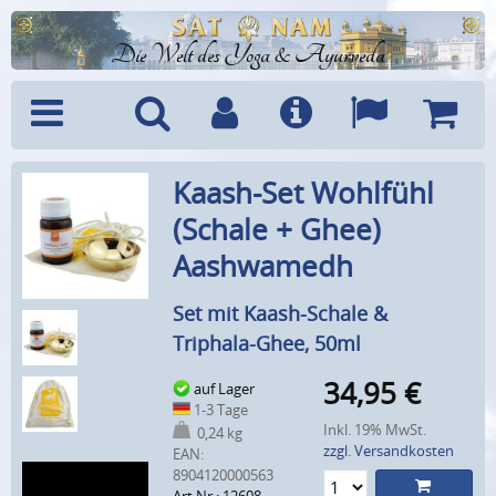
Die Welt des Yoga & Ayurveda
Menü
Suche
Benutzerkonto
Info
Sprachen
Warenk
Kaash-Set Wohlfühl
(Schale + Ghee)
Aashwamedh
Set mit Kaash-Schale &
Triphala-Ghee, 50ml
34,95
€
auf Lager
1-3 Tage
Inkl. 19% MwSt.
0,24 kg
zzgl. Versandkosten
EAN:
8904120000563