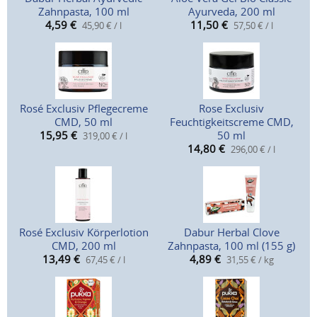
Zahnpasta, 100 ml
Ayurveda, 200 ml
4,59
€
11,50
€
45,90 € / l
57,50 € / l
Rosé Exclusiv Pflegecreme
Rose Exclusiv
CMD, 50 ml
Feuchtigkeitscreme CMD,
15,95
€
50 ml
319,00 € / l
14,80
€
296,00 € / l
Rosé Exclusiv Körperlotion
Dabur Herbal Clove
CMD, 200 ml
Zahnpasta, 100 ml (155 g)
13,49
€
4,89
€
67,45 € / l
31,55 € / kg