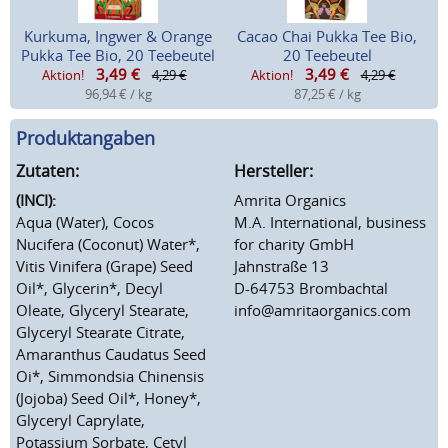
Kurkuma, Ingwer & Orange
Cacao Chai Pukka Tee Bio,
Pukka Tee Bio, 20 Teebeutel
20 Teebeutel
3,49
€
3,49
€
Aktion!
4,29 €
Aktion!
4,29 €
96,94 € / kg
87,25 € / kg
Produktangaben
Zutaten:
Hersteller:
(INCI):
Amrita Organics
Aqua (Water), Cocos
M.A. International, business
Nucifera (Coconut) Water*,
for charity GmbH
Vitis Vinifera (Grape) Seed
Jahnstraße 13
Oil*, Glycerin*, Decyl
D-64753 Brombachtal
Oleate, Glyceryl Stearate,
info@amritaorganics.com
Glyceryl Stearate Citrate,
Amaranthus Caudatus Seed
Oi*, Simmondsia Chinensis
(Jojoba) Seed Oil*, Honey*,
Glyceryl Caprylate,
Potassium Sorbate, Cetyl