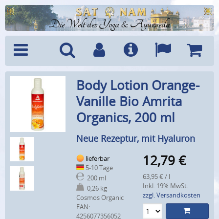
Die Welt des Yoga & Ayurveda
Menü
Suche
Benutzerkonto
Info
Sprachen
Warenk
Body Lotion Orange-
Vanille Bio Amrita
Organics, 200 ml
Neue Rezeptur, mit Hyaluron
12,79
€
lieferbar
5-10 Tage
63,95 € / l
200 ml
Inkl. 19% MwSt.
0,26 kg
zzgl. Versandkosten
Cosmos Organic
EAN:
4256077356052