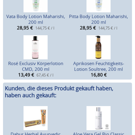
Vata Body Lotion Maharishi,
Pitta Body Lotion Maharishi,
200 ml
200 ml
28,95
€
28,95
€
144,75 € / l
144,75 € / l
Rosé Exclusiv Körperlotion
Aprikosen Feuchtigkeits-
CMD, 200 ml
Lotion Soultree, 200 ml
13,49
€
16,80
€
67,45 € / l
Kunden, die dieses Produkt gekauft haben,
haben auch gekauft:
Dabur Herbal Ayurvedic
Aloe Vera Gel Bio Classic