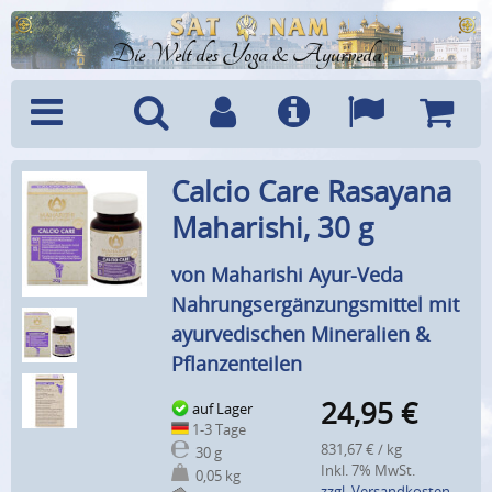
Die Welt des Yoga & Ayurveda
Menü
Suche
Benutzerkonto
Info
Sprachen
Warenk
Calcio Care Rasayana
Maharishi, 30 g
von Maharishi Ayur-Veda
Nahrungsergänzungsmittel mit
ayurvedischen Mineralien &
Pflanzenteilen
24,95
€
auf Lager
1-3 Tage
831,67 € / kg
30 g
Inkl. 7% MwSt.
0,05 kg
zzgl. Versandkosten