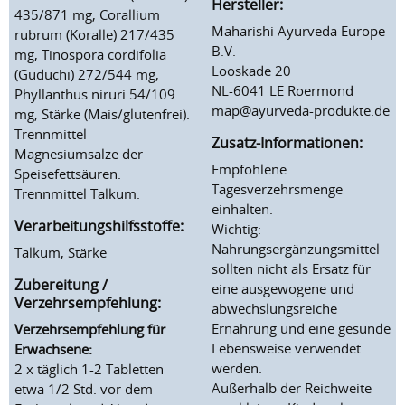
Hersteller:
435/871 mg, Corallium
Maharishi Ayurveda Europe
rubrum (Koralle) 217/435
B.V.
mg, Tinospora cordifolia
Looskade 20
(Guduchi) 272/544 mg,
NL-6041 LE Roermond
Phyllanthus niruri 54/109
map@ayurveda-produkte.de
mg, Stärke (Mais/glutenfrei).
Trennmittel
Zusatz-Informationen:
Magnesiumsalze der
Empfohlene
Speisefettsäuren.
Tagesverzehrsmenge
Trennmittel Talkum.
einhalten.
Verarbeitungshilfsstoffe:
Wichtig:
Nahrungsergänzungsmittel
Talkum, Stärke
sollten nicht als Ersatz für
Zubereitung /
eine ausgewogene und
Verzehrsempfehlung:
abwechslungsreiche
Ernährung und eine gesunde
Verzehrsempfehlung für
Lebensweise verwendet
Erwachsene:
werden.
2 x täglich 1-2 Tabletten
Außerhalb der Reichweite
etwa 1/2 Std. vor dem