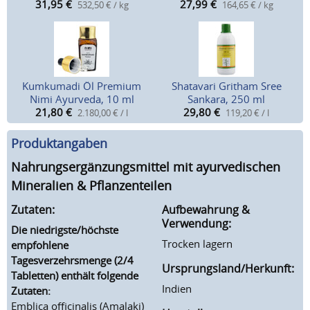
31,95
€
27,99
€
532,50 € / kg
164,65 € / kg
Kumkumadi Öl Premium
Shatavari Gritham Sree
Nimi Ayurveda, 10 ml
Sankara, 250 ml
21,80
€
29,80
€
2.180,00 € / l
119,20 € / l
Produktangaben
Nahrungsergänzungsmittel mit ayurvedischen
Mineralien & Pflanzenteilen
Zutaten:
Aufbewahrung &
Verwendung:
Die niedrigste/höchste
Trocken lagern
empfohlene
Tagesverzehrsmenge (2/4
Ursprungsland/Herkunft:
Tabletten) enthält folgende
Indien
Zutaten:
Emblica officinalis (Amalaki)