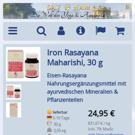
Die Welt des Yoga & Ayurveda
Menü
Suche
Benutzerkonto
Info
Sprachen
Warenk
Iron Rasayana
Maharishi, 30 g
Eisen-Rasayana
Nahrungsergänzungsmittel mit
ayurvedischen Mineralien &
Pflanzenteilen
24,95
€
lieferbar
5-10 Tage
831,67 € / kg
30 g
Inkl. 7% MwSt.
0,05 kg
zzgl. Versandkosten