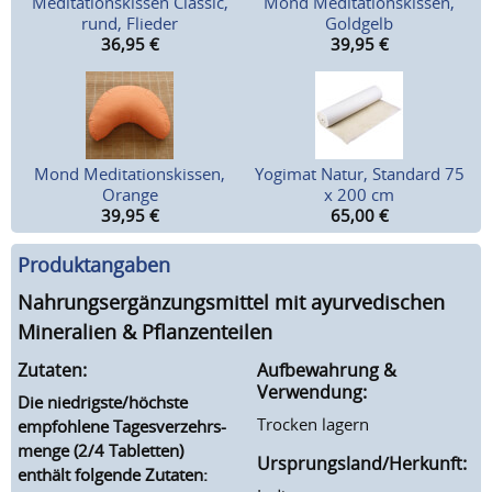
Meditationskissen Classic,
Mond Meditationskissen,
rund, Flieder
Goldgelb
36,95
€
39,95
€
Mond Meditationskissen,
Yogimat Natur, Standard 75
Orange
x 200 cm
39,95
€
65,00
€
Produktangaben
Nahrungsergänzungsmittel mit ayurvedischen
Mineralien & Pflanzenteilen
Zutaten:
Aufbewahrung &
Verwendung:
Die niedrigste/höchste
Trocken lagern
empfohlene Tagesverzehrs-
menge (2/4 Tabletten)
Ursprungsland/Herkunft:
enthält folgende Zutaten: