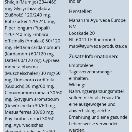
Indien
Shilajit (Mumijo) 234/469
mg, Glycyrrhiza glabra
Hersteller:
(Süßholz) 120/240 mg,
Maharishi Ayurveda Europe
Rohrzucker 120/240 mg,
B.V.
Piper longum (Pippali)
Looskade 20
120/240 mg, Emblica
NL-6041 LE Roermond
officinalis (Amalaki) 60/120
map@ayurveda-produkte.de
mg, Elettaria cardamomum
(Kardamom) 60/120 mg,
Zusatz-Informationen:
Dattel 60/120 mg, Cypraea
Empfohlene
moneta bhasma
Tagesverzehrsmenge
(Muschelschalen) 30 mg/60
einhalten.
mg, Tinospora cordifolia
Wichtig:
(Guduchi) 30 mg/60 mg,
Nahrungsergänzungsmittel
Cinnamomum tamala 30/60
sollten nicht als Ersatz für
mg, Syzygium aromaticum
eine ausgewogene und
(Gewürznelke) 30/60 mg,
abwechslungsreiche
Mesua ferrea 30/60 mg,
Ernährung und eine gesunde
Phyllanthus niruri 30/60
Lebensweise verwendet
mg. Ayurvedisches
werden.
elementares Eisen 15/30