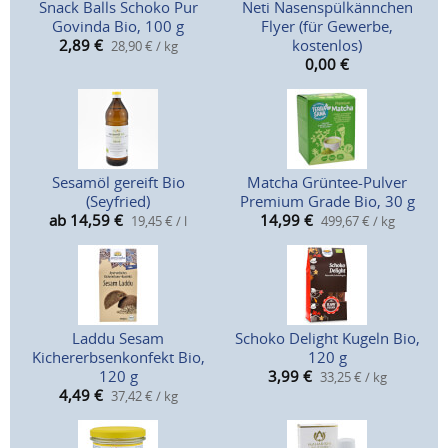
Snack Balls Schoko Pur
Neti Nasenspülkännchen
Govinda Bio, 100 g
Flyer (für Gewerbe,
2,89
€
kostenlos)
28,90 € / kg
0,00
€
Sesamöl gereift Bio
Matcha Grüntee-Pulver
(Seyfried)
Premium Grade Bio, 30 g
ab 14,59
€
14,99
€
19,45 € / l
499,67 € / kg
Laddu Sesam
Schoko Delight Kugeln Bio,
Kichererbsenkonfekt Bio,
120 g
120 g
3,99
€
33,25 € / kg
4,49
€
37,42 € / kg