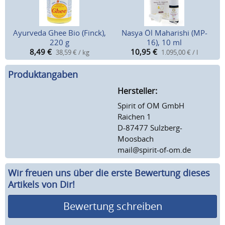
Ayurveda Ghee Bio (Finck),
Nasya Öl Maharishi (MP-
220 g
16), 10 ml
8,49
€
10,95
€
38,59 € / kg
1.095,00 € / l
Produktangaben
Hersteller:
Spirit of OM GmbH
Raichen 1
D-87477 Sulzberg-
Moosbach
mail@spirit-of-om.de
Wir freuen uns über die erste Bewertung dieses
Artikels von Dir!
Bewertung schreiben