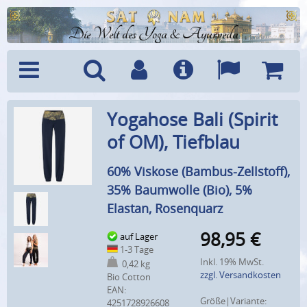
Die Welt des Yoga & Ayurveda
Menü
Suche
Benutzerkonto
Info
Sprachen
Warenk
Yogahose Bali (Spirit
of OM), Tiefblau
60% Viskose (Bambus-Zellstoff),
35% Baumwolle (Bio), 5%
Elastan, Rosenquarz
98,95
€
auf Lager
1-3 Tage
Inkl. 19% MwSt.
0,42 kg
zzgl. Versandkosten
Bio Cotton
EAN:
Größe|Variante:
4251728926608