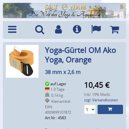
Die Welt des Yoga & Ayurveda
Menü
Suche
Benutzerkonto
Info
Sprachen
Warenk
Yoga-Gürtel OM Ako
Yoga, Orange
38 mm x 2,6 m
10,45
€
auf Lager
1-3 Tage
Inkl. 19% MwSt.
0,14 kg
zzgl. Versandkosten
Kleinartikel
EAN:
4009899107872
Art.Nr.: 4583