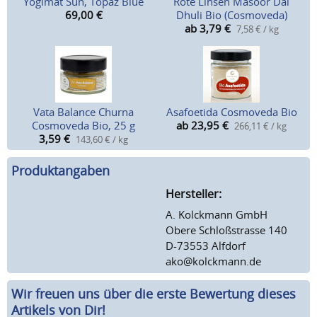
Yogimat Sun, Topaz Blue
Rote Linsen Masoor Dal
69,00
€
Dhuli Bio (Cosmoveda)
ab 3,79
€
7,58 € / kg
Vata Balance Churna
Asafoetida Cosmoveda Bio
Cosmoveda Bio, 25 g
ab 23,95
€
266,11 € / kg
3,59
€
143,60 € / kg
Produktangaben
Hersteller:
A. Kolckmann GmbH
Obere Schloßstrasse 140
D-73553 Alfdorf
ako@kolckmann.de
Wir freuen uns über die erste Bewertung dieses
Artikels von Dir!