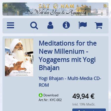
Die Welt des Yoga & Ayurveda
Menü
Suche
Benutzerkonto
Info
Sprachen
Warenk
Meditations for the
New Millenium -
Yogagems mit Yogi
Bhajan
Yogi Bhajan - Multi-Media CD-
ROM
49,94
€
Download
Art.Nr.: KYC-002
Inkl. 19% MwSt.