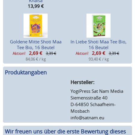
Khalsa
13,99
€
Goldene Mitte Shoti Maa
In Liebe Shoti Maa Tee Bio,
Tee Bio, 16 Beutel
16 Beutel
2,69
€
2,69
€
Aktion!
3,39 €
Aktion!
3,39 €
84,06 € / kg
93,40 € / kg
Produktangaben
Hersteller:
YogiPress Sat Nam Media
Siemensstraße 40
D-64850 Schaafheim-
Mosbach
info@satnam.eu
Wir freuen uns über die erste Bewertung dieses