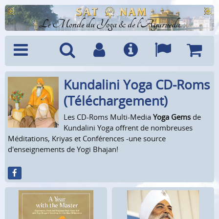
Le Monde du Yoga & de l'Ayurveda
Kundalini Yoga CD-Roms
Menu
Recherche
Compte
Info
Langues
Panier
(Télécharge­ment)
Les CD-Roms Multi-Media
Yoga Gems
de
Kundalini Yoga offrent de nombreuses
Méditations, Kriyas et Conférences -une source
d'enseignements de Yogi Bhajan!