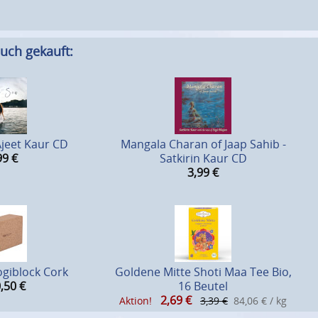
uch gekauft:
Ajeet Kaur CD
Mangala Charan of Jaap Sahib -
99
€
Satkirin Kaur CD
3,99
€
ogiblock Cork
Goldene Mitte Shoti Maa Tee Bio,
,50
€
16 Beutel
2,69
€
Aktion!
3,39 €
84,06 € / kg