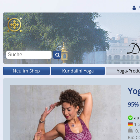
Di
Neu im Shop
Kundalini Yoga
Yoga-Prod
Yog
95% 
au
1-3
0,1
Bio C