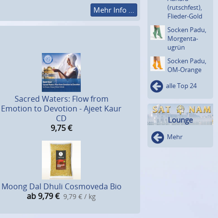
(rutsch­fest),
Mehr Info ...
Flieder-Gold
Socken Padu,
Morgenta­
ugrün
Socken Padu,
OM-Orange
alle Top 24
Sacred Waters: Flow from
Emotion to Devotion - Ajeet Kaur
CD
Lounge
9,75
€
Mehr
Moong Dal Dhuli Cosmoveda Bio
ab 9,79
€
9,79 € / kg