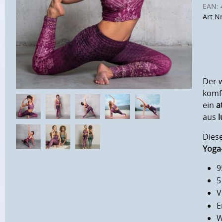
EAN:
Art.N
Der 
komfo
ein
a
aus
l
Dies
Yoga
9
5
V
E
W