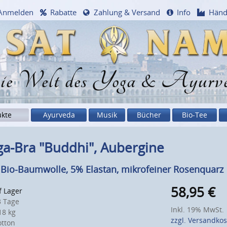
Anmelden
Rabatte
Zahlung & Versand
Info
Händ
e Welt des Yoga & Ayurv
ukte
Ayurveda
Musik
Bücher
Bio-Tee
a-Bra "Buddhi", Aubergine
Bio-Baumwolle, 5% Elastan, mikrofeiner Rosenquarz
58,95
€
f Lager
 Tage
Inkl. 19% MwSt.
8 kg
zzgl. Versandko
otton