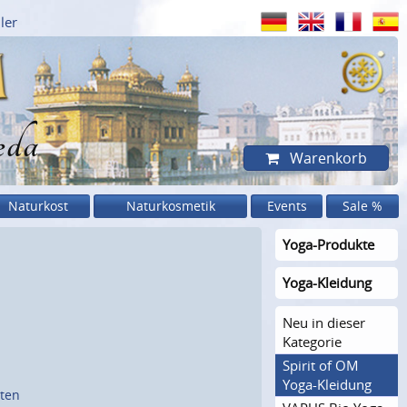
ler
eda
Warenkorb
Naturkost
Naturkosmetik
Events
Sale %
Yoga-Produkte
Yoga-Kleidung
Neu in dieser
Kategorie
Spirit of OM
Yoga-Kleidung
sten