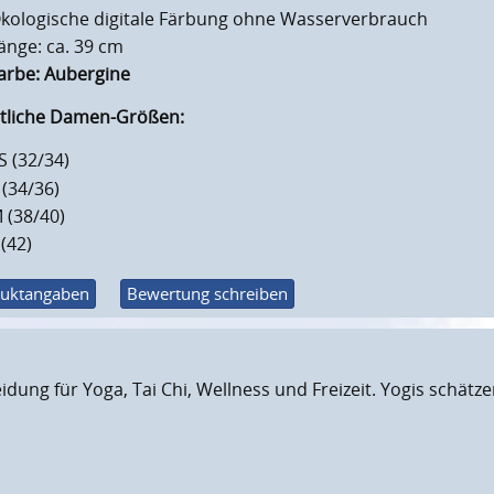
kologische digitale Färbung ohne Wasserverbrauch
änge: ca. 39 cm
arbe:
Aubergine
ltliche Damen-Größen:
S (32/34)
 (34/36)
 (38/40)
 (42)
uktangaben
Bewertung schreiben
eidung für Yoga, Tai Chi, Wellness und Freizeit. Yogis schät