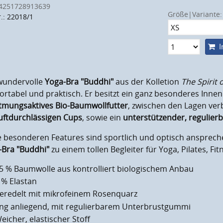
4251728913639
Größe|Variante:
r.: 22018/1
I
wundervolle
Yoga-Bra
"Buddhi"
aus der Kolletion
The Spirit 
rtabel und praktisch. Er besitzt ein ganz besonderes Innen
tmungsaktives Bio-Baumwollfutter
, zwischen den Lagen verb
uftdurchlässigen Cups
, sowie ein
unterstützender, regulie
e besonderen Features sind sportlich und optisch ansprec
-Bra
"Buddhi"
zu einem tollen Begleiter für Yoga, Pilates, Fitn
5 % Baumwolle aus kontrolliert biologischem Anbau
 % Elastan
eredelt mit mikrofeinem Rosenquarz
ng anliegend, mit regulierbarem Unterbrustgummi
eicher, elastischer Stoff