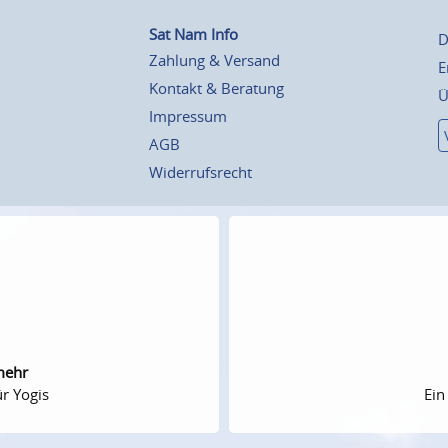
Sat Nam Info
D
Zahlung & Versand
E
Kontakt & Beratung
Ü
Impressum
AGB
Widerrufsrecht
mehr
r Yogis
Ein