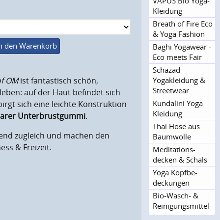
VAPUS Bio Yoga-
Kleidung
Breath of Fire Eco
& Yoga Fashion
n den Warenkorb
Baghi Yogawear -
Eco meets Fair
Schazad
Yogakleidung &
of OM
ist fantastisch schön,
Streetwear
leben: auf der Haut befindet sich
Kundalini Yoga
irgt sich eine leichte Konstruktion
Kleidung
rbarer Unterbrustgummi
.
Thai Hose aus
hend zugleich und machen den
Baumwolle
ess & Freizeit.
Meditations­
decken & Schals
Yoga Kopfbe­
deckungen
Bio-Wasch- &
Reinigun­gsmittel