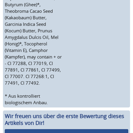
Butyrum (Ghee)*,
Theobroma Cacao Seed
(Kakaobaum) Butter,
Garcinia Indica Seed
(Kocum) Butter, Prunus
Amygdalus Dulcis Oil, Mel
(Honig)*, Tocopherol
(Vitamin E), Camphor
(Kampfer), may contain + or
- CI 77288, CI 77019, CI
77891, CI 77861, CI 77499,
CI 77007. CI 77268:1, CI
77491, CI 77492.
* Aus kontrolliert
biologischem Anbau.
Wir freuen uns über die erste Bewertung dieses
Artikels von Dir!