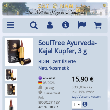
Die Welt des Yoga & Ayurveda
Menü
Suche
Benutzerkonto
Info
Sprachen
Warenk
SoulTree Ayurveda-
Kajal Kupfer, 3 g
BDIH - zertifizierte
Naturkosmetik
15,90
€
erwartet
08/2026
5.300,00 € / kg
0,03 kg
Inkl. 19% MwSt.
Kleinartikel
zzgl. Versandkosten
EAN:
8906026911851
Art.Nr.: 10387