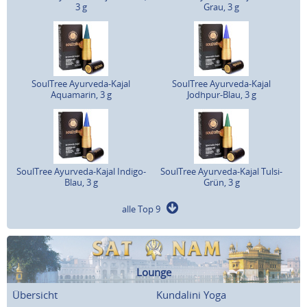
3 g
Grau, 3 g
SoulTree Ayurveda-Kajal
SoulTree Ayurveda-Kajal
Aquamarin, 3 g
Jodhpur-Blau, 3 g
SoulTree Ayurveda-Kajal Indigo-
SoulTree Ayurveda-Kajal Tulsi-
Blau, 3 g
Grün, 3 g
alle Top 9
Lounge
Übersicht
Kundalini Yoga