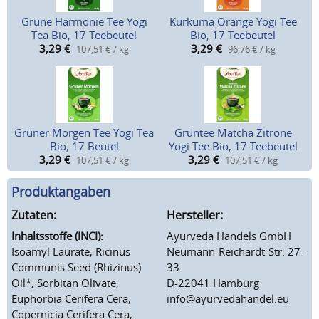
Grüne Harmonie Tee Yogi
Kurkuma Orange Yogi Tee
Tea Bio, 17 Teebeutel
Bio, 17 Teebeutel
3,29
€
3,29
€
107,51 € / kg
96,76 € / kg
Grüner Morgen Tee Yogi Tea
Grüntee Matcha Zitrone
Bio, 17 Beutel
Yogi Tee Bio, 17 Teebeutel
3,29
€
3,29
€
107,51 € / kg
107,51 € / kg
Produktangaben
Zutaten:
Hersteller:
Inhaltsstoffe (INCI):
Ayurveda Handels GmbH
Isoamyl Laurate, Ricinus
Neumann-Reichardt-Str. 27-
Communis Seed (Rhizinus)
33
Oil*, Sorbitan Olivate,
D-22041 Hamburg
Euphorbia Cerifera Cera,
info@ayurvedahandel.eu
Copernicia Cerifera Cera,