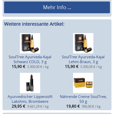
Mehr Info ...
Weitere interessante Artikel:
SoulTree Ayurveda-Kajal
SoulTree Ayurveda-Kajal
Schwarz COLD, 3 g
Lehm-Braun, 3 g
15,90
€
15,90
€
5.300,00 € / kg
5.300,00 € / kg
Ayurvedischer Lippenstift
Nährende Creme SoulTree,
Lakshmi, Brombeere
50 g
29,95
€
19,80
€
9.661,29 € / kg
396,00 € / kg