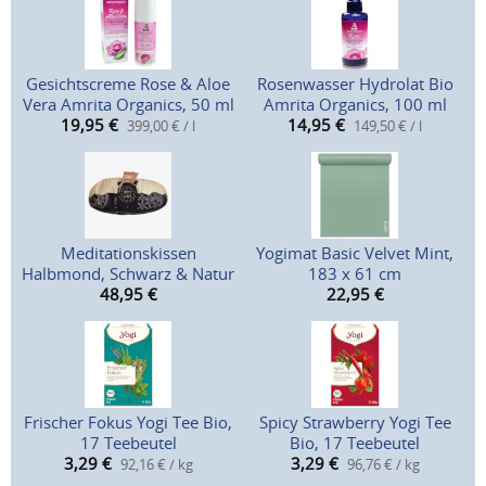
Gesichtscreme Rose & Aloe
Rosenwasser Hydrolat Bio
Vera Amrita Organics, 50 ml
Amrita Organics, 100 ml
19,95
€
14,95
€
399,00 € / l
149,50 € / l
Meditationskissen
Yogimat Basic Velvet Mint,
Halbmond, Schwarz & Natur
183 x 61 cm
48,95
€
22,95
€
Frischer Fokus Yogi Tee Bio,
Spicy Strawberry Yogi Tee
17 Teebeutel
Bio, 17 Teebeutel
3,29
€
3,29
€
92,16 € / kg
96,76 € / kg