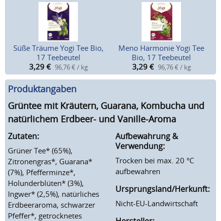
Süße Träume Yogi Tee Bio,
Meno Harmonie Yogi Tee
17 Teebeutel
Bio, 17 Teebeutel
3,29
€
3,29
€
96,76 € / kg
96,76 € / kg
Produktangaben
Grüntee mit Kräutern, Guarana, Kombucha und
natürlichem Erdbeer- und Vanille-Aroma
Zutaten:
Aufbewahrung &
Verwendung:
Grüner Tee* (65%),
Trocken bei max. 20 °C
Zitronengras*, Guarana*
aufbewahren
(7%), Pfefferminze*,
Holunderblüten* (3%),
Ursprungsland/Herkunft:
Ingwer* (2,5%), natürliches
Nicht-EU-Landwirtschaft
Erdbeeraroma, schwarzer
Pfeffer*, getrocknetes
Hersteller: