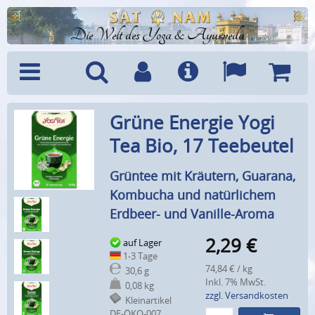
Die Welt des Yoga & Ayurveda
Menü
Suche
Benutzerkonto
Info
Sprachen
Warenk
Grüne Energie Yogi
Tea Bio, 17 Teebeutel
Grüntee mit Kräutern, Guarana,
Kombucha und natürlichem
Erdbeer- und Vanille-Aroma
2,29
€
auf Lager
1-3 Tage
74,84 € / kg
30,6 g
Inkl. 7% MwSt.
0,08 kg
zzgl. Versandkosten
Kleinartikel
DE-ÖKO-007