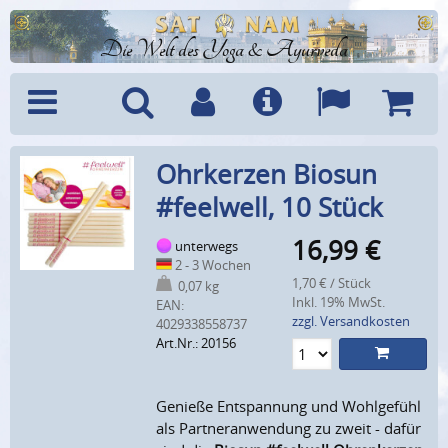
Die Welt des Yoga & Ayurveda
Menü
Suche
Benutzerkonto
Info
Sprachen
Warenk
Ohrkerzen Biosun
#feelwell, 10 Stück
16,99
€
unterwegs
2 - 3 Wochen
1,70 € / Stück
0,07 kg
Inkl. 19% MwSt.
EAN:
zzgl. Versandkosten
4029338558737
Art.Nr.: 20156
Genieße Entspannung und Wohlgefühl
als Partneranwendung zu zweit - dafür