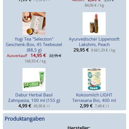
84,06 € / kg
Yogi Tea "Selection"
Ayurvedischer Lippenstift
Geschenk-Box, 45 Teebeutel
Lakshmi, Peach
(88,5 g)
29,95
€
9.661,29 € / kg
14,95
€
Ausverkauf!
22,95 €
168,93 € / kg
Dabur Herbal Basil
Kokosmilch LIGHT
Zahnpasta, 100 ml (155 g)
Terrasana Bio, 400 ml
4,99
€
2,99
€
49,90 € / l
7,48 € / l
Produktangaben
Hersteller: