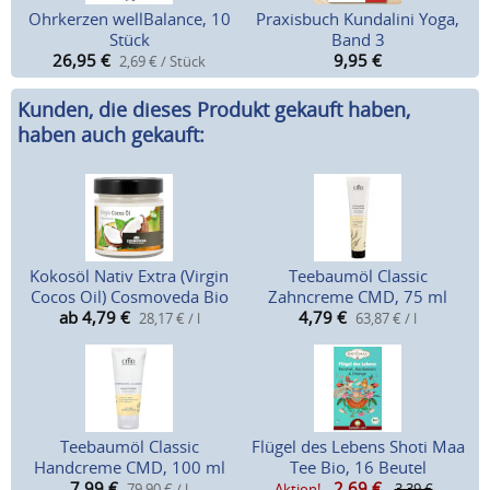
Ohrkerzen wellBalance, 10
Praxisbuch Kundalini Yoga,
Stück
Band 3
26,95
€
9,95
€
2,69 € / Stück
Kunden, die dieses Produkt gekauft haben,
haben auch gekauft:
Kokosöl Nativ Extra (Virgin
Teebaumöl Classic
Cocos Oil) Cosmoveda Bio
Zahncreme CMD, 75 ml
ab 4,79
€
4,79
€
28,17 € / l
63,87 € / l
Teebaumöl Classic
Flügel des Lebens Shoti Maa
Handcreme CMD, 100 ml
Tee Bio, 16 Beutel
7,99
€
2,69
€
79,90 € / l
Aktion!
3,39 €