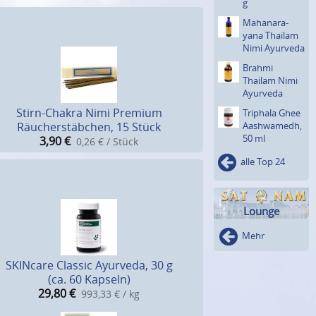
g
Mahanara­
yana Thailam
Nimi Ayurveda
Brahmi
Thailam Nimi
Ayurveda
Stirn-Chakra Nimi Premium
Triphala Ghee
Räucherstäbchen, 15 Stück
Aashwa­medh,
50 ml
3,90
€
0,26 € / Stück
alle Top 24
Lounge
Mehr
SKINcare Classic Ayurveda, 30 g
(ca. 60 Kapseln)
29,80
€
993,33 € / kg