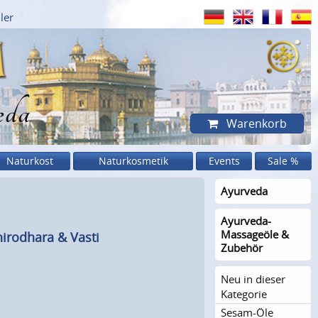
ler
eda
Warenkorb
Naturkost
Naturkosmetik
Events
Sale %
Ayurveda
Ayurveda-
Massageöle &
hirodhara & Vasti
Zubehör
Neu in dieser
Kategorie
Sesam-Öle