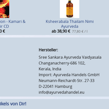
ion - Kamari &
Ksheerabala Thailam Nimi
ir CD
Ayurveda
0
€
ab 38,90
€
77,80 € / l
Hersteller:
Sree Sankara Ayurveda Vaidyasala
Changanacherry-686 102,
Kerala, India
Import: Ayurveda Handels GmbH
Neumann-Reichardt-Str. 27-33
D-22041 Hamburg
info@ayurvedahandel.eu
kels von Dir!