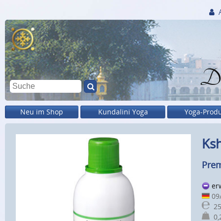
Di
Neu im Shop
Kundalini Yoga
Yoga-Prod
Ks
Prem
er
09
25
0,2