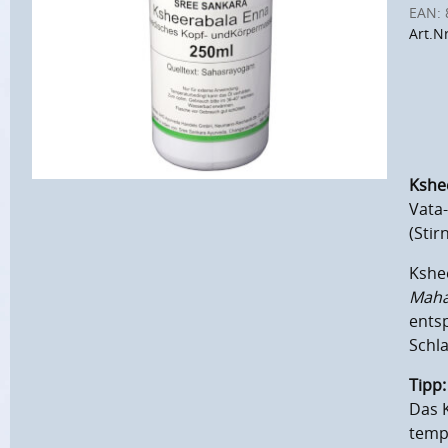
EAN:
Art.Nr
Kshe
Vata-
(Stir
Kshee
Maha
ents
Schla
Tipp:
Das 
temp