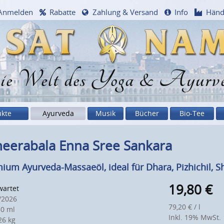
Anmelden
Rabatte
Zahlung & Versand
Info
Händ
e Welt des Yoga & Ayurv
ukte
Ayurveda
Musik
Bücher
Bio-Tee
heerabala Enna Sree Sankara
ium Ayurveda-Massaeöl, ideal für Dhara, Pizhichil, S
19,80
€
wartet
/2026
79,20 € / l
0 ml
Inkl. 19% MwSt.
6 kg