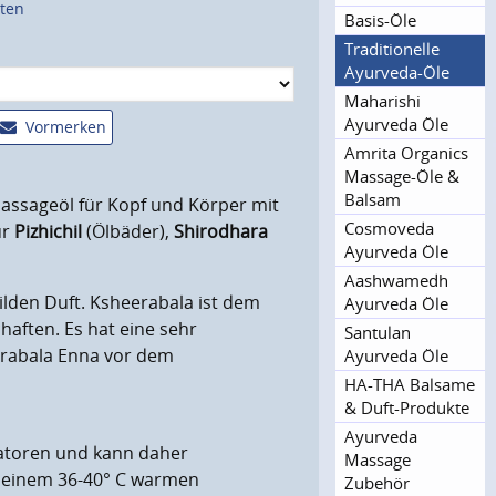
sten
Basis-Öle
Traditionel­le
Ayurveda-Öle
Maharishi
Ayurveda Öle
Vormerken
Amrita Organics
Massage-Öle &
Balsam
assageöl für Kopf und Körper mit
Cosmoveda
ür
Pizhichil
(Ölbäder),
Shirodhara
Ayurveda Öle
Aashwamedh
ilden Duft. Ksheerabala ist dem
Ayurveda Öle
aften. Es hat eine sehr
Santulan
erabala Enna vor dem
Ayurveda Öle
HA-THA Balsame
& Duft-Produkte
Ayurveda
atoren und kann daher
Massage
n einem 36-40° C warmen
Zubehör