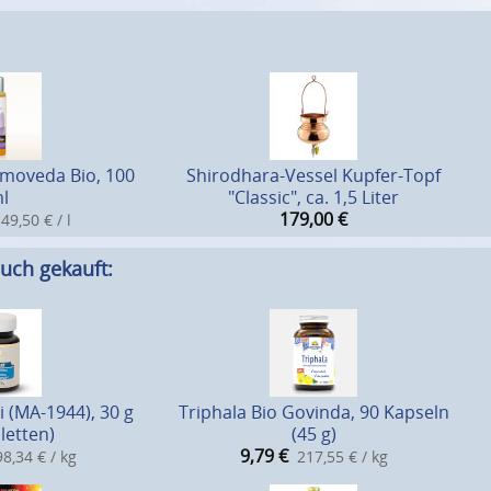
moveda Bio, 100
Shirodhara-Vessel Kupfer-Topf
l
"Classic", ca. 1,5 Liter
179,00
€
49,50 € / l
uch gekauft:
i (MA-1944), 30 g
Triphala Bio Govinda, 90 Kapseln
letten)
(45 g)
9,79
€
8,34 € / kg
217,55 € / kg