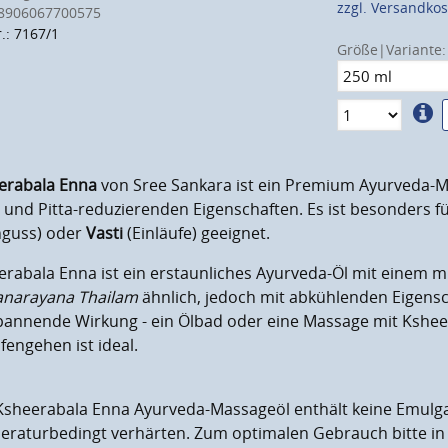
zzgl. Versandko
8906067700575
.: 7167/1
Größe|Variante:
erabala Enna
von Sree Sankara ist ein Premium Ayurveda-M
 und Pitta-reduzierenden Eigenschaften. Es ist besonders f
nguss) oder
Vasti
(Einläufe) geeignet.
rabala Enna ist ein erstaunliches Ayurveda-Öl mit einem m
narayana Thailam
ähnlich, jedoch mit abkühlenden Eigensch
pannende Wirkung - ein Ölbad oder eine Massage mit Kshe
fengehen ist ideal.
Ksheerabala Enna Ayurveda-Massageöl enthält keine Emulg
eraturbedingt verhärten. Zum optimalen Gebrauch bitte i