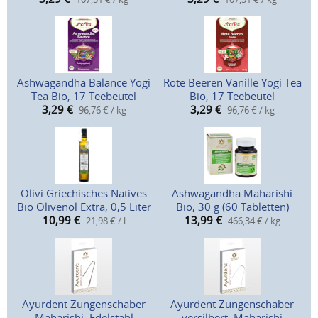
Ashwagandha Balance Yogi
Rote Beeren Vanille Yogi Tea
Tea Bio, 17 Teebeutel
Bio, 17 Teebeutel
3,29
€
3,29
€
96,76 € / kg
96,76 € / kg
Olivi Griechisches Natives
Ashwagandha Maharishi
Bio Olivenöl Extra, 0,5 Liter
Bio, 30 g (60 Tabletten)
10,99
€
13,99
€
21,98 € / l
466,34 € / kg
Ayurdent Zungenschaber
Ayurdent Zungenschaber
Maharishi, Edelstahl
versilbert, Maharishi