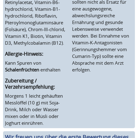
sollten nicht als Ersatz für
Retinylacetat, Vitamin-B6-
eine ausgewogene,
hydrochlorid, Vitamin-B1-
abwechslungsreiche
hydrochlorid, Riboflavin,
Ernährung und gesunde
Pteroylmonoglutaminsäure
Lebensweise verwendet
(Folsäure), Chrom-III-chlorid,
werden. Bei Einnahme von
Vitamin K1, Biotin, Vitamin
Vitamin-K-Antagonisten
D3, Methylcobalamin (B12).
(Gerinnungshemmer vom
Allergie-Hinweis:
Cumarin-Typ) sollte eine
Kann Spuren von
Absprache mit dem Arzt
Schalenfrüchten
enthalten
erfolgen.
Zubereitung /
Verzehrsempfehlung:
Morgens 1 leicht gehäuften
Messlöffel (10 g) mit Soja-
Drink, Milch oder Wasser
mixen oder in Müsli oder
Joghurt einrühren.
Wir freuen uns über die erste Bewertung dieses