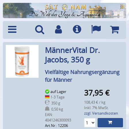
Die Welt des Yoga & Ayurveda
Menü
Suche
Benutzerkonto
Info
Sprachen
Warenk
MännerVital Dr.
Jacobs, 350 g
Vielfältige Nahrungsergänzung
für Männer
37,95
€
auf Lager
1-3 Tage
108,43 € / kg
350 g
Inkl. 7% MwSt.
0,50 kg
zzgl. Versandkosten
EAN:
4041246300093
Art.Nr.: 12206