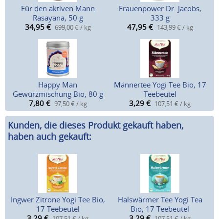
Für den aktiven Mann
Frauenpower Dr. Jacobs,
Rasayana, 50 g
333 g
34,95
€
47,95
€
699,00 € / kg
143,99 € / kg
Happy Man
Männertee Yogi Tee Bio, 17
Gewürzmischung Bio, 80 g
Teebeutel
7,80
€
3,29
€
97,50 € / kg
107,51 € / kg
Kunden, die dieses Produkt gekauft haben,
haben auch gekauft:
Ingwer Zitrone Yogi Tee Bio,
Halswärmer Tee Yogi Tea
17 Teebeutel
Bio, 17 Teebeutel
3,29
€
3,29
€
107,51 € / kg
107,51 € / kg