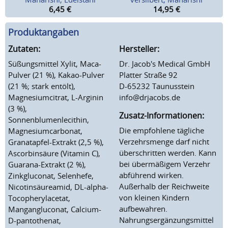
6,45
€
14,95
€
Produktangaben
Zutaten:
Hersteller:
Süßungsmittel Xylit, Maca-
Dr. Jacob's Medical GmbH
Pulver (21 %), Kakao-Pulver
Platter Straße 92
(21 %; stark entölt),
D-65232 Taunusstein
Magnesiumcitrat, L-Arginin
info@drjacobs.de
(3 %),
Zusatz-Informationen:
Sonnenblumenlecithin,
Die empfohlene tägliche
Magnesiumcarbonat,
Verzehrsmenge darf nicht
Granatapfel-Extrakt (2,5 %),
überschritten werden. Kann
Ascorbinsäure (Vitamin C),
bei übermäßigem Verzehr
Guarana-Extrakt (2 %),
abführend wirken.
Zinkgluconat, Selenhefe,
Außerhalb der Reichweite
Nicotinsäureamid, DL-alpha-
von kleinen Kindern
Tocopherylacetat,
aufbewahren.
Mangangluconat, Calcium-
Nahrungsergänzungsmittel
D-pantothenat,