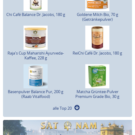
Chi Café Balance Dr. Jacobs, 180 g
Goldene Milch Bio, 70 g
(Getränkepulver)
Raja's Cup Maharishi Ayurveda-
ReiChi Café Dr. Jacobs, 180 g
Kaffee, 228 g
Basenpulver Balance Pur, 200 g
Matcha Grüntee-Pulver
(Raab Vitalfood)
Premium Grade Bio, 30 g
alle Top 20