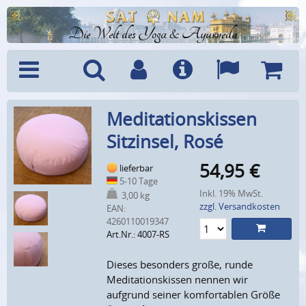
Die Welt des Yoga & Ayurveda
Menü
Suche
Benutzerkonto
Info
Sprachen
Warenk
Meditationskissen
Sitzinsel, Rosé
54,95
€
lieferbar
5-10 Tage
Inkl. 19% MwSt.
3,00 kg
zzgl. Versandkosten
EAN:
4260110019347
Art.Nr.: 4007-RS
Dieses besonders große, runde
Meditationskissen nennen wir
aufgrund seiner komfortablen Größe