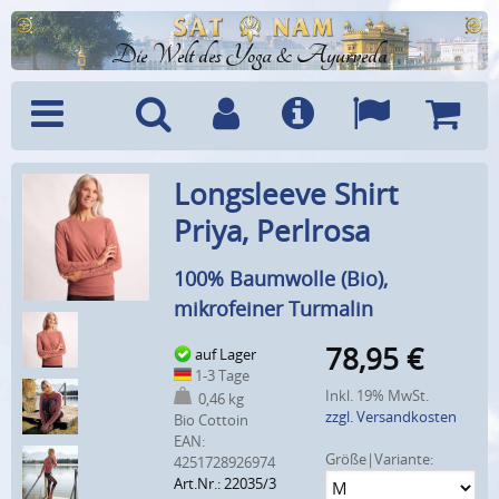
Die Welt des Yoga & Ayurveda
Menü
Suche
Benutzerkonto
Info
Sprachen
Warenk
Longsleeve Shirt
Priya, Perlrosa
100% Baumwolle (Bio),
mikrofeiner Turmalin
78,95
€
auf Lager
1-3 Tage
Inkl. 19% MwSt.
0,46 kg
zzgl. Versandkosten
Bio Cottoin
EAN:
Größe|Variante:
4251728926974
Art.Nr.: 22035/3