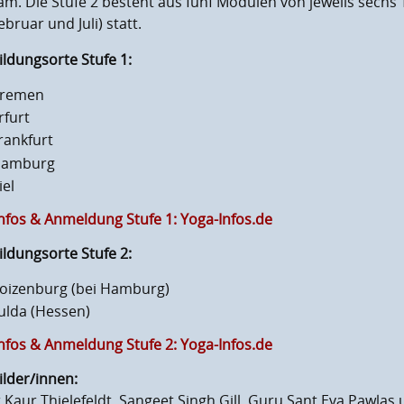
m. Die Stufe 2 besteht aus fünf Modulen von jeweils sechs 
ebruar und Juli) statt.
ldungsorte Stufe 1:
remen
rfurt
rankfurt
amburg
iel
Infos & Anmeldung Stufe 1: Yoga-Infos.de
ldungsorte Stufe 2:
oizenburg (bei Hamburg)
ulda (Hessen)
Infos & Anmeldung Stufe 2: Yoga-Infos.de
lder/innen:
 Kaur Thielefeldt, Sangeet Singh Gill, Guru Sant Eva Pawlas u