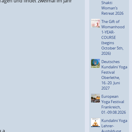
Tagen und findet zweimal im Jahr
Shakti
Woman’s
Retreat 2026
The Gift of
Womanhood
1-YEAR-
COURSE
(begins
October 5th,
2026)
Deutsches
Kundalini Yoga
Festival
Oberlethe,
16.-20. Juni
2027
European
Yoga Festival
Fran­kreich,
01.-09.08.2026
Kundalini Yoga
Lehrer-
.a.
Ausbildung