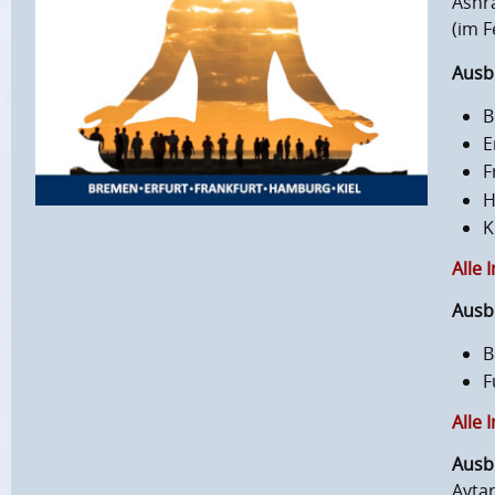
Ashra
(im F
Ausbi
B
E
F
H
K
Alle 
Ausbi
B
F
Alle 
Ausbi
Avtar