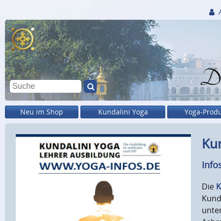
Di
Neu im Shop
Kundalini Yoga
Yoga-Prod
Kun
Info
Die
K
Kunda
unter