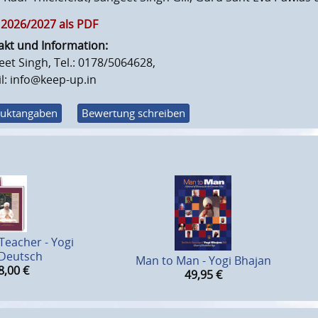
 2026/2027 als PDF
akt und Information:
et Singh, Tel.: 0178/5064628,
l: info@keep-up.in
uktangaben
Bewertung schreiben
Teacher - Yogi
 Deutsch
Man to Man - Yogi Bhajan
8,00
€
49,95
€