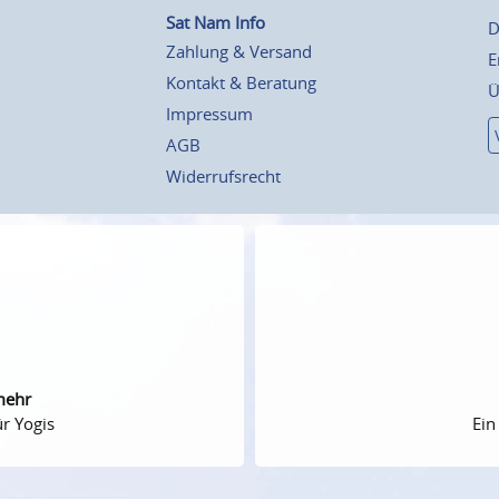
Sat Nam Info
D
Zahlung & Versand
E
Kontakt & Beratung
Ü
Impressum
AGB
Widerrufsrecht
mehr
r Yogis
Ein