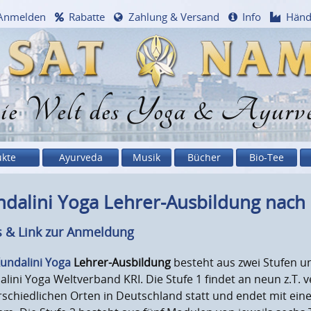
Anmelden
Rabatte
Zahlung & Versand
Info
Händ
e Welt des Yoga & Ayurv
ukte
Ayurveda
Musik
Bücher
Bio-Tee
dalini Yoga Lehrer-Ausbildung nach 
s & Link zur Anmeldung
undalini Yoga
Lehrer-Ausbildung
besteht aus zwei Stufen und
lini Yoga Weltverband KRI. Die Stufe 1 findet an neun z.T
schiedlichen Orten in Deutschland statt und endet mit ei