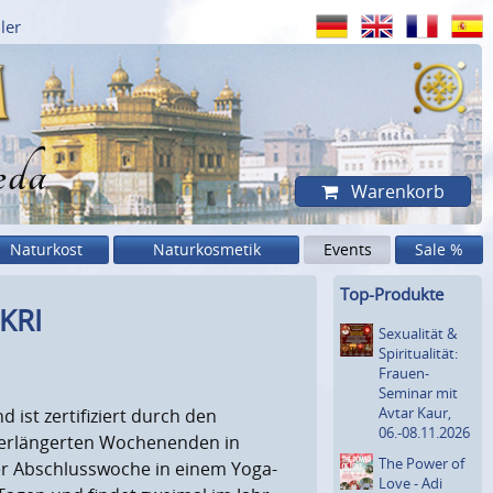
ler
eda
Warenkorb
Naturkost
Naturkosmetik
Events
Sale %
Top-Produkte
KRI
Sexualität &
Spiritua­lität:
Frauen-
Seminar mit
Avtar Kaur,
 ist zertifiziert durch den
06.-08.11.2026
. verlängerten Wochenenden in
The Power of
ner Abschlusswoche in einem Yoga-
Love - Adi