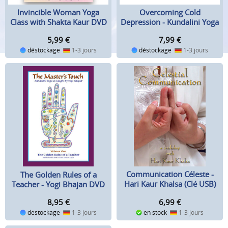
Invincible Woman Yoga
Overcoming Cold
Class with Shakta Kaur DVD
Depression - Kundalini Yoga
DVD
5,99
€
7,99
€
déstockage
1-3 jours
déstockage
1-3 jours
Communication Céleste -
The Golden Rules of a
Hari Kaur Khalsa (Clé USB)
Teacher - Yogi Bhajan DVD
6,99
€
8,95
€
en stock
1-3 jours
déstockage
1-3 jours