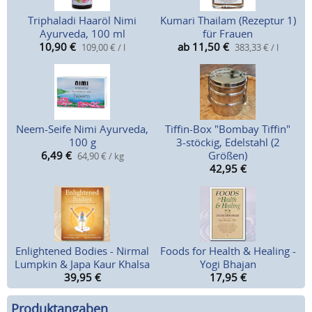
Triphaladi Haaröl Nimi
Kumari Thailam (Rezeptur 1)
Ayurveda, 100 ml
für Frauen
10,90
€
ab 11,50
€
109,00 € / l
383,33 € / l
Neem-Seife Nimi Ayurveda,
Tiffin-Box "Bombay Tiffin"
100 g
3-stöckig, Edelstahl (2
6,49
€
Größen)
64,90 € / kg
42,95
€
Enlightened Bodies - Nirmal
Foods for Health & Healing -
Lumpkin & Japa Kaur Khalsa
Yogi Bhajan
39,95
€
17,95
€
Produktangaben