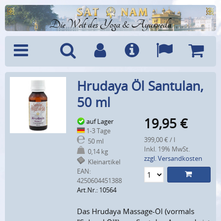
Die Welt des Yoga & Ayurveda
Menü
Suche
Benutzerkonto
Info
Sprachen
Warenk
Hrudaya Öl Santulan,
50 ml
19,95
€
auf Lager
1-3 Tage
399,00 € / l
50 ml
Inkl. 19% MwSt.
0,14 kg
zzgl. Versandkosten
Kleinartikel
EAN:
4250604451388
Art.Nr.: 10564
Das Hrudaya Massage-Öl (vormals