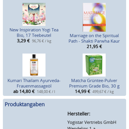
New Inspiration Yogi Tea
Bio, 17 Teebeutel
Marriage on the Spiritual
3,29
€
Path - Shakti Parwha Kaur
96,76 € / kg
21,95
€
Kumari Thailam Ayurveda-
Matcha Grüntee-Pulver
Frauenmassageöl
Premium Grade Bio, 30 g
ab 14,80
€
14,99
€
148,00 € / l
499,67 € / kg
Produktangaben
Hersteller:
Yogistar Vertriebs GmbH
Wendelins 1 a