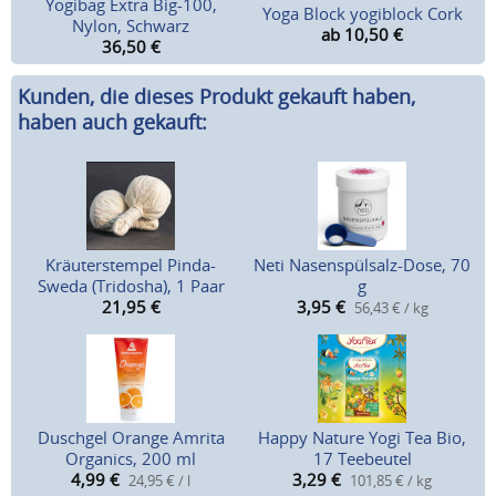
Yogibag Extra Big-100,
Yoga Block yogiblock Cork
Nylon, Schwarz
ab 10,50
€
36,50
€
Kunden, die dieses Produkt gekauft haben,
haben auch gekauft:
Kräuterstempel Pinda-
Neti Nasenspülsalz-Dose, 70
Sweda (Tridosha), 1 Paar
g
21,95
€
3,95
€
56,43 € / kg
Duschgel Orange Amrita
Happy Nature Yogi Tea Bio,
Organics, 200 ml
17 Teebeutel
4,99
€
3,29
€
24,95 € / l
101,85 € / kg