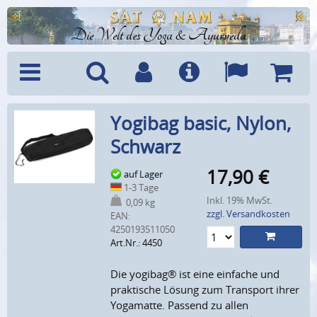
Die Welt des Yoga & Ayurveda
Menü
Suche
Benutzerkonto
Info
Sprachen
Warenk
Yogibag basic, Nylon,
Schwarz
17,90
€
auf Lager
1-3 Tage
Inkl. 19% MwSt.
0,09 kg
zzgl. Versandkosten
EAN:
4250193511050
Art.Nr.: 4450
Die yogibag® ist eine einfache und
praktische Lösung zum Transport ihrer
Yogamatte. Passend zu allen