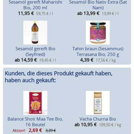
Sesamöl gereift Maharishi
Sesamöl Bio Nativ Extra (Sat
Bio, 200 ml
Nam)
11,95
€
ab 13,99
€
59,75 € / l
13,99 € / l
Sesamöl gereift Bio
Tahin braun (Sesammus)
(Seyfried)
Terrasana Bio, 250 g
ab 14,59
€
4,39
€
19,45 € / l
17,56 € / kg
Kunden, die dieses Produkt gekauft haben,
haben auch gekauft:
Balance Shoti Maa Tee Bio,
Vacha Churna Bio
16 Beutel
ab 10,95
€
109,50 € / kg
2,69
€
Aktion!
3,39 €