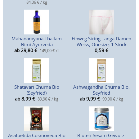
84,06 € / kg
Mahanarayana Thailam
Einweg String Tanga Damen
Nimi Ayurveda
Weiss, Onesize, 1 Stück
ab 29,80
€
0,59
€
149,00 € / l
Shatavari Churna Bio
Ashwagandha Churna Bio,
(Seyfried)
Seyfried
ab 8,99
€
ab 9,99
€
89,90 € / kg
99,90 € / kg
Asafoetida Cosmoveda Bio
Blüten-Sesam Gewürz-