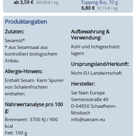
ab 3,59
€
Topping Bio, 70 g
359,00 € / kg
6,80
€
97,15 € / kg
Produktangaben
Zutaten:
Aufbewahrung &
Verwendung:
Sesamöl*
Kühl und lichtgeschützt
* aus Sesamsaat aus
lagern
kontrolliert biologischem
Anbau
Ursprungsland/Herkunft:
Allergie-Hinweis:
Nicht-EU-Landwirtschaft
Enthält Sesam. Kann Spuren
Hersteller:
von Schalenfrüchten
Sat Nam Europe
enthalten.
Siemensstraße 40
Nährwertanalyse pro 100
D-64850 Schaafheim-
g:
Mosbach
Brennwert: 3700 KJ / 900
info@satnam.eu
kcal
Fett: 100 g