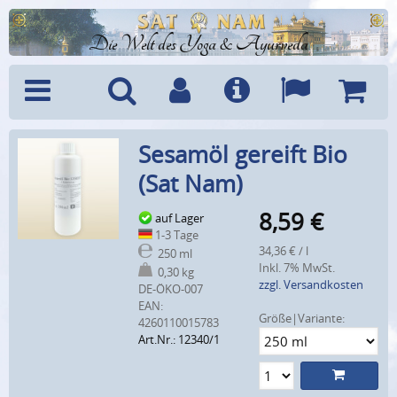
Die Welt des Yoga & Ayurveda
Menü
Suche
Benutzerkonto
Info
Sprachen
Warenk
Sesamöl gereift Bio
(Sat Nam)
8,59
€
auf Lager
1-3 Tage
34,36 € / l
250 ml
Inkl. 7% MwSt.
0,30 kg
zzgl. Versandkosten
DE-ÖKO-007
EAN:
Größe|Variante:
4260110015783
Art.Nr.: 12340/1