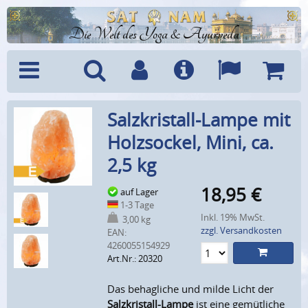
Die Welt des Yoga & Ayurveda
Menü
Suche
Benutzerkonto
Info
Sprachen
Warenk
Salzkristall-Lampe mit
Holzsockel, Mini, ca.
2,5 kg
18,95
€
auf Lager
1-3 Tage
Inkl. 19% MwSt.
3,00 kg
zzgl. Versandkosten
EAN:
4260055154929
Art.Nr.: 20320
Das behagliche und milde Licht der
Salzkristall-Lampe
ist eine gemütliche