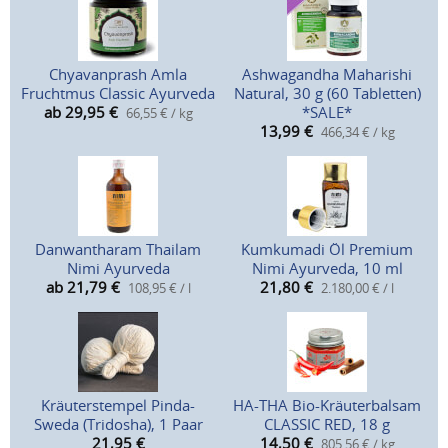
Chyavanprash Amla
Ashwagandha Maharishi
Fruchtmus Classic Ayurveda
Natural, 30 g (60 Tabletten)
ab 29,95
€
*SALE*
66,55 € / kg
13,99
€
466,34 € / kg
Danwantharam Thailam
Kumkumadi Öl Premium
Nimi Ayurveda
Nimi Ayurveda, 10 ml
ab 21,79
€
21,80
€
108,95 € / l
2.180,00 € / l
Kräuterstempel Pinda-
HA-THA Bio-Kräuterbalsam
Sweda (Tridosha), 1 Paar
CLASSIC RED, 18 g
21,95
€
14,50
€
805,56 € / kg