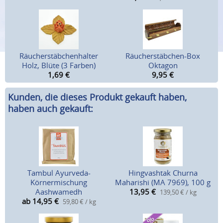
Räucherstäbchenhalter
Räucherstäbchen-Box
Holz, Blüte (3 Farben)
Oktagon
1,69
€
9,95
€
Kunden, die dieses Produkt gekauft haben,
haben auch gekauft:
Tambul Ayurveda-
Hingvashtak Churna
Körnermischung
Maharishi (MA 7969), 100 g
Aashwamedh
13,95
€
139,50 € / kg
ab 14,95
€
59,80 € / kg