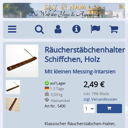
Die Welt des Yoga & Ayurveda
Menü
Suche
Benutzerkonto
Info
Sprachen
Warenk
Räucherstäbchenhalter
Schiffchen, Holz
Mit kleinen Messing-Intarsien
2,49
€
auf Lager
1-3 Tage
Inkl. 19% MwSt.
0,03 kg
zzgl. Versandkosten
Kleinartikel
Art.Nr.: 5400
Klassischer Räucherstäbchen-Halter,