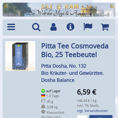
Die Welt des Yoga & Ayurveda
Menü
Suche
Benutzerkonto
Info
Sprachen
Warenk
Pitta Tee Cosmoveda
Bio, 25 Teebeutel
Pitta Dosha, No. 132
Bio Kräuter- und Gewürztee.
Dosha Balance
6,59
€
auf Lager
1-3 Tage
146,44 € / kg
45 g
Inkl. 7% MwSt.
0,08 kg
zzgl. Versandkosten
Kleinartikel
DE-ÖKO-007