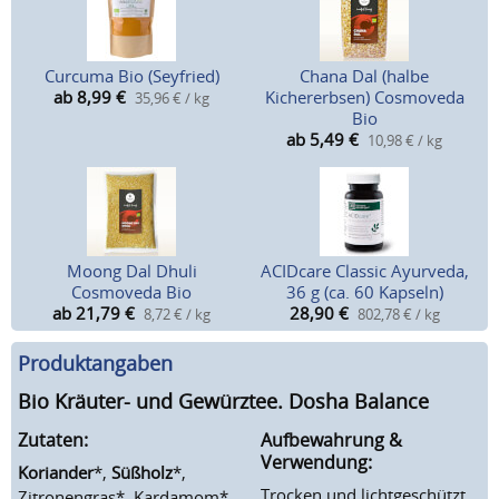
Curcuma Bio (Seyfried)
Chana Dal (halbe
ab 8,99
€
Kichererbsen) Cosmoveda
35,96 € / kg
Bio
ab 5,49
€
10,98 € / kg
Moong Dal Dhuli
ACIDcare Classic Ayurveda,
Cosmoveda Bio
36 g (ca. 60 Kapseln)
ab 21,79
€
28,90
€
8,72 € / kg
802,78 € / kg
Produktangaben
Bio Kräuter- und Gewürztee. Dosha Balance
Zutaten:
Aufbewahrung &
Verwendung:
Koriander
*,
Süßholz
*,
Trocken und lichtgeschützt
Zitronengras*, Kardamom*,