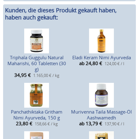
Kunden, die dieses Produkt gekauft haben,
haben auch gekauft:
Triphala Guggulu Natural
Eladi Keram Nimi Ayurveda
Maharishi, 60 Tabletten (30
ab 24,80
€
124,00 € / l
g)
34,95
€
1.165,00 € / kg
Panchathiktaka Gritham
Murivenna Taila Massage-Öl
Nimi Ayurveda, 150 g
Aashwamedh
23,80
€
ab 13,79
€
158,66 € / kg
137,90 € / l