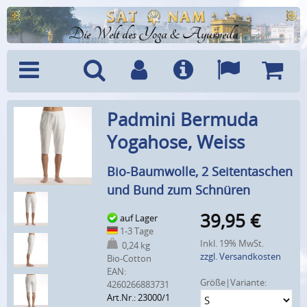
Die Welt des Yoga & Ayurveda
Menü
Suche
Benutzerkonto
Info
Sprachen
Warenk
Padmini Bermuda
Yogahose, Weiss
Bio-Baumwolle, 2 Seitentaschen
und Bund zum Schnüren
39,95
€
auf Lager
1-3 Tage
Inkl. 19% MwSt.
0,24 kg
zzgl. Versandkosten
Bio-Cotton
EAN:
Größe|Variante:
4260266883731
Art.Nr.: 23000/1