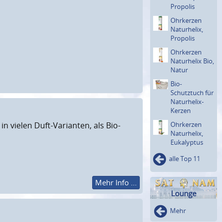
Propolis
Ohrkerzen
Naturhe­lix,
Propolis
Ohrkerzen
Naturhelix Bio,
Natur
Bio-
Schutztuch für
Naturhe­lix-
Kerzen
Ohrkerzen
vielen Duft-Varianten, als Bio-
Naturhe­lix,
Eukalyptus
alle Top 11
Mehr Info ...
Lounge
Mehr