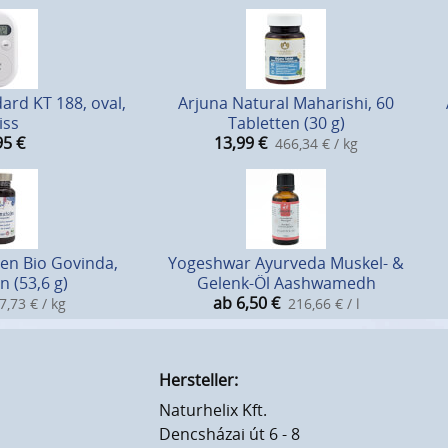
ard KT 188, oval,
Arjuna Natural Maharishi, 60
iss
Tabletten (30 g)
95
€
13,99
€
466,34 € / kg
en Bio Govinda,
Yogeshwar Ayurveda Muskel- &
n (53,6 g)
Gelenk-Öl Aashwamedh
ab 6,50
€
7,73 € / kg
216,66 € / l
Hersteller:
Naturhelix Kft.
Dencsházai út 6 - 8