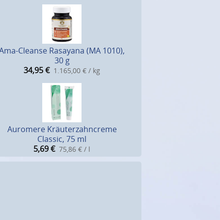
Ama-Cleanse Rasayana (MA 1010),
30 g
34,95
€
1.165,00 € / kg
Auromere Kräuterzahncreme
Classic, 75 ml
5,69
€
75,86 € / l