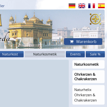
ler
eda
Warenkorb
Naturkost
Naturkosmetik
Events
Sale %
Naturkosme­tik
Ohrkerzen &
Chakrakerzen
Naturhelix
Ohrkerzen &
Chakrakerzen