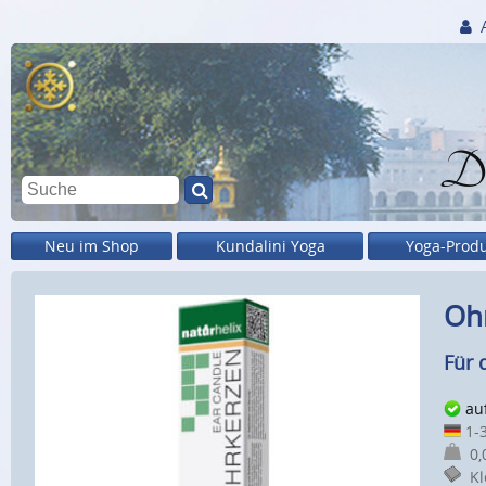
Di
Neu im Shop
Kundalini Yoga
Yoga-Prod
Ohr
Für 
au
1-3
0,0
Kle