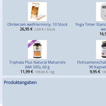
Ohrkerzen wellHarmony, 10 Stück
Yoga Timer Stand
26,95
€
we
2,69 € / Stück
16,
Triphala Plus Natural Maharishi
Flohsamenschal
(MA 505), 60 g
90 Kapsel
11,99
€
9,95
€
199,83 € / kg
18
Produktangaben