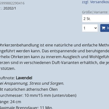
zzgl. Versandko
5999882290416
r.: 20202/1
Größe|Variante:
I
Ohrkerzenbehandlung ist eine natürliche und einfache Meth
hgeführt werden kann. Das entspannende und beruhigende 
rhelix Ohrkerzen kann zu innerem Ausgleich und Wohlgefühl
rzen sind in verschiedenen Duft-Varianten erhältlich, die j
stützen.
uftnote:
Lavendel
ei Anspannung, Stress und Sorgen.
it natürlichen ätherischen Ölen
urchmesser: 10 mm/15 mm (unten/oben)
änge: 24 cm
aximale Brenndauer: 11 Min.