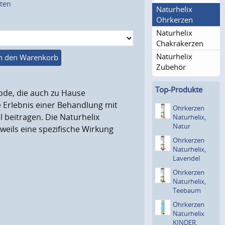
sten
Naturhelix
Ohrkerzen
Naturhelix
Chakrakerzen
Naturhelix
n den Warenkorb
Zubehör
Top-Produkte
ode, die auch zu Hause
Erlebnis einer Behandlung mit
Ohrkerzen
 beitragen. Die Naturhelix
Naturhe­lix,
Natur
eweils eine spezifische Wirkung
Ohrkerzen
Naturhe­lix,
Lavendel
Ohrkerzen
Naturhe­lix,
Teebaum
Ohrkerzen
Naturhelix
KINDER,