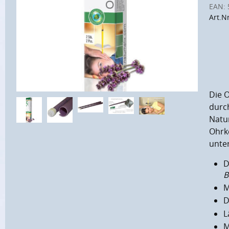
EAN:
Art.N
Die 
durc
Natu
Ohrke
unter
D
B
M
D
L
M