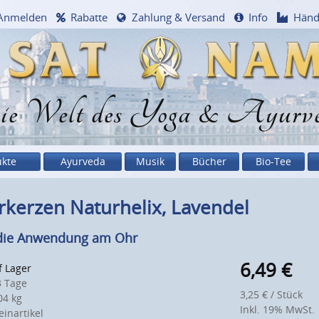
Anmelden
Rabatte
Zahlung & Versand
Info
Händ
e Welt des Yoga & Ayurv
ukte
Ayurveda
Musik
Bücher
Bio-Tee
kerzen Naturhelix, Lavendel
die Anwendung am Ohr
6,49
€
f Lager
 Tage
3,25 € / Stück
4 kg
Inkl. 19% MwSt.
inartikel