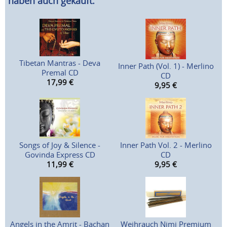
haben auch gekauft:
Tibetan Mantras - Deva
Inner Path (Vol. 1) - Merlino
Premal CD
CD
17,99
€
9,95
€
Songs of Joy & Silence -
Inner Path Vol. 2 - Merlino
Govinda Express CD
CD
11,99
€
9,95
€
Angels in the Amrit - Bachan
Weihrauch Nimi Premium