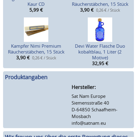
Kaur CD
Räucherstäbchen, 15 Stück
5,99
€
3,90
€
0,26 € / Stück
Kampfer Nimi Premium
Devi Water Flasche Duo
Räucherstäbchen, 15 Stück
kobaltblau, 1 Liter (2
3,90
€
Motive)
0,26 € / Stück
32,95
€
Produktangaben
Hersteller:
Sat Nam Europe
Siemensstraße 40
D-64850 Schaafheim-
Mosbach
info@satnam.eu
Wir freuen uns über die erste Bewertung dieses