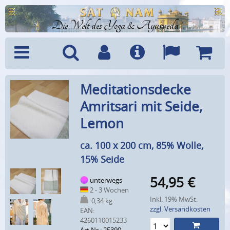
Die Welt des Yoga & Ayurveda
Menü
Suche
Benutzerkonto
Info
Sprachen
Warenk
Meditationsdecke
Amritsari mit Seide,
Lemon
ca. 100 x 200 cm, 85% Wolle,
15% Seide
54,95
€
unterwegs
2 - 3 Wochen
Inkl. 19% MwSt.
0,34 kg
zzgl. Versandkosten
EAN:
4260110015233