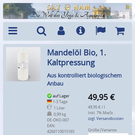
Die Welt des Yoga & Ayurveda
Menü
Suche
Benutzerkonto
Info
Sprachen
Warenk
Mandelöl Bio, 1.
Kaltpressung
Aus kontrolliert biologischem
Anbau
49,95
€
auf Lager
1-3 Tage
49,95 € / l
1 Liter
Inkl. 7% MwSt.
0,99 kg
zzgl. Versandkosten
DE-ÖKO-007
EAN:
Größe|Variante:
4260110015165