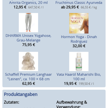
Amrita Organics, 20 ml
Fruchtmus Classic Ayurveda
12,95
€
ab 29,95
€
647,50 € / l
66,55 € / kg
DHARMA Unisex Yogahose,
Hormon Yoga - Dinah
Grau-Melange
Rodriguez
75,95
€
32,00
€
Schaffell Premium Langhaar
Vata Haaröl Maharishi Bio,
"Leinen", ca. 100 × 68 cm
100 ml
62,95
€
19,95
€
199,50 € / l
Produktangaben
Zutaten:
Aufbewahrung &
Verwendung: