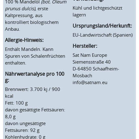
100 % Mandelöl
(bot. Oleum
Kühl und lichtgeschützt
prunus dulcis)
, erste
lagern
Kaltpressung, aus
kontrolliert biologischem
Ursprungsland/Herkunft:
Anbau.
EU-Landwirtschaft (Spanien)
Allergie-Hinweis:
Hersteller:
Enthält Mandeln. Kann
Sat Nam Europe
Spuren von Schalenfrüchten
Siemensstraße 40
enthalten.
D-64850 Schaafheim-
Nährwertanalyse pro 100
Mosbach
g:
info@satnam.eu
Brennwert: 3.700 kj / 900
kcal
Fett: 100 g
davon gesättigte Fettsäuren:
8,0 g
davon ungesättigte
Fettsäuren: 92 g
Kohlenhydrate: 0 g