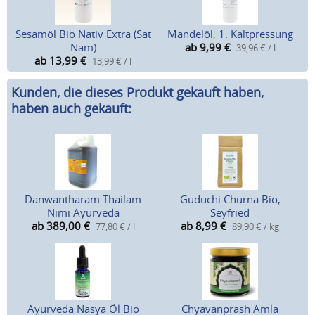
Sesamöl Bio Nativ Extra (Sat
Mandelöl, 1. Kaltpressung
Nam)
ab 9,99
€
39,96 € / l
ab 13,99
€
13,99 € / l
Kunden, die dieses Produkt gekauft haben,
haben auch gekauft:
Danwantharam Thailam
Guduchi Churna Bio,
Nimi Ayurveda
Seyfried
ab 389,00
€
ab 8,99
€
77,80 € / l
89,90 € / kg
Ayurveda Nasya Öl Bio
Chyavanprash Amla