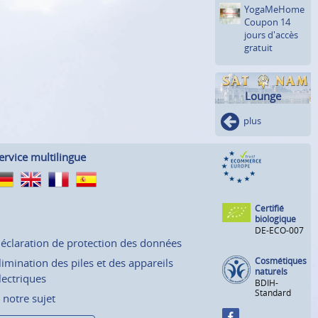
YogaMeHome
Coupon 14
jours d'accès
gratuit
Lounge
plus
ervice multilingue
Certifié
biologique
DE-ECO-007
éclaration de protection des données
Cosmétiques
limination des piles et des appareils
naturels
lectriques
BDIH-
Standard
 notre sujet