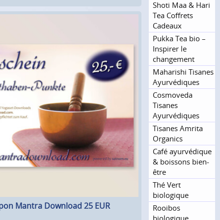
Shoti Maa & Hari
Tea Coffrets
Cadeaux
Pukka Tea bio –
Inspirer le
changement
Maharishi Tisanes
Ayurvédiques
Cosmoveda
Tisanes
Ayurvédiques
Tisanes Amrita
Organics
Café ayurvédique
& boissons bien-
être
Thé Vert
biologique
pon Mantra Download 25 EUR
Rooibos
biologique