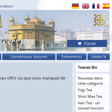
endeurs
rveda
Panier
Cosmétiques Naturels
Événements
Soldes %
Tisanes Bio
deau offrir ou que vous manquez de
Nouveau dans
cette catégorie
Yogi Tea
Shoti Maa Tea
Hari Tea - un
nouvel horizon