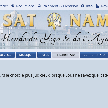
tifier
Réductions
Paiement & Livraison
Info
Rev
onde du Yoga & de l'Ayu
urveda
Musique
Livres
Tisanes Bio
Aliments Bio
s le choix le plus judicieux lorsque vous ne savez quel ca