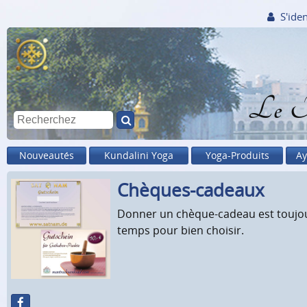
S'iden
Le M
Nouveautés
Kundalini Yoga
Yoga-Produits
Ay
Chèques-cadeaux
Donner un chèque-cadeau est toujour
temps pour bien choisir.