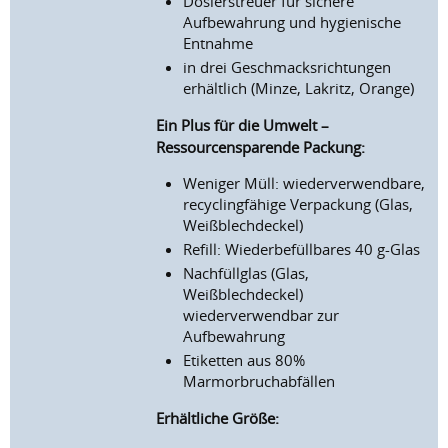
Dosierstreuer für sichere
Aufbewahrung und hygienische
Entnahme
in drei Geschmacksrichtungen
erhältlich (Minze, Lakritz, Orange)
Ein Plus für die Umwelt –
Ressourcensparende Packung:
Weniger Müll
:
wiederverwendbare,
recycl
ing
fähige Verpackung
(Glas,
Weißblech
deckel
)
Refill: Wiederbefüllbares 40 g-Glas
Nachfüllglas
(Glas,
Weißblech
deckel
)
wiederverwendbar zur
Aufbewahrung
Etiketten aus 80%
Marmorbruchabfällen
Erhältliche Größe: