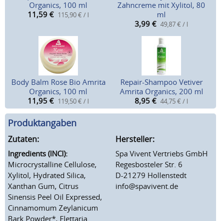
Organics, 100 ml
Zahncreme mit Xylitol, 80
11,59
€
ml
115,90 € / l
3,99
€
49,87 € / l
Body Balm Rose Bio Amrita
Repair-Shampoo Vetiver
Organics, 100 ml
Amrita Organics, 200 ml
11,95
€
8,95
€
119,50 € / l
44,75 € / l
Produktangaben
Zutaten:
Hersteller:
Ingredients (INCI):
Spa Vivent Vertriebs GmbH
Microcrystalline Cellulose,
Regesbosteler Str. 6
Xylitol, Hydrated Silica,
D-21279 Hollenstedt
Xanthan Gum, Citrus
info@spavivent.de
Sinensis Peel Oil Expressed,
Cinnamomum Zeylanicum
Bark Powder*, Elettaria