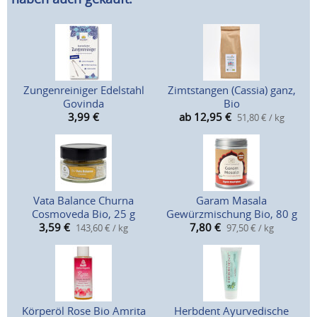
Zungenreiniger Edelstahl
Zimtstangen (Cassia) ganz,
Govinda
Bio
3,99
€
ab 12,95
€
51,80 € / kg
Vata Balance Churna
Garam Masala
Cosmoveda Bio, 25 g
Gewürzmischung Bio, 80 g
3,59
€
7,80
€
143,60 € / kg
97,50 € / kg
Körperöl Rose Bio Amrita
Herbdent Ayurvedische