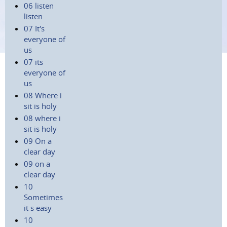
06 listen
listen
07 It's
everyone of
us
07 its
everyone of
us
08 Where i
sit is holy
08 where i
sit is holy
09 On a
clear day
09 on a
clear day
10
Sometimes
it s easy
10