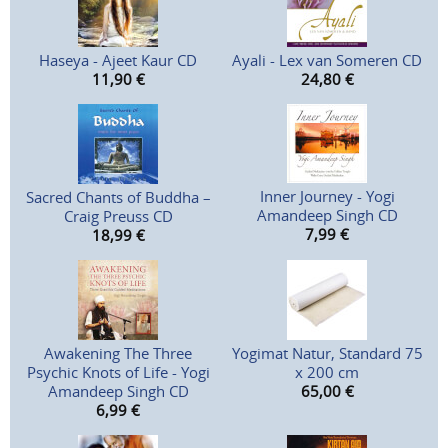
Haseya - Ajeet Kaur CD
Ayali - Lex van Someren CD
11,90
€
24,80
€
Inner Journey - Yogi
Sacred Chants of Buddha –
Amandeep Singh CD
Craig Preuss CD
7,99
€
18,99
€
Awakening The Three
Yogimat Natur, Standard 75
Psychic Knots of Life - Yogi
x 200 cm
Amandeep Singh CD
65,00
€
6,99
€