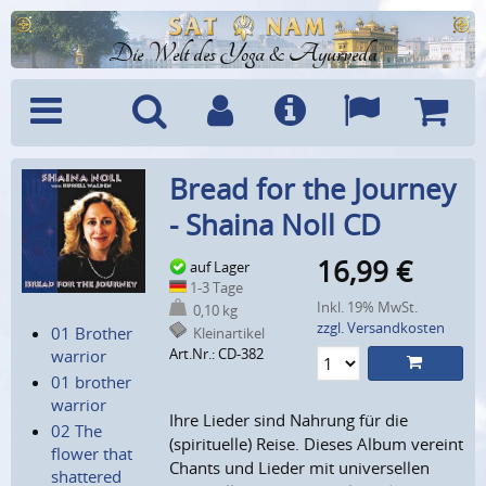
Die Welt des Yoga & Ayurveda
Menü
Suche
Benutzerkonto
Info
Sprachen
Warenk
Bread for the Journey
- Shaina Noll CD
16,99
€
auf Lager
1-3 Tage
Inkl. 19% MwSt.
0,10 kg
zzgl. Versandkosten
01 Brother
Kleinartikel
Art.Nr.: CD-382
warrior
01 brother
warrior
Ihre Lieder sind Nahrung für die
02 The
(spirituelle) Reise. Dieses Album vereint
flower that
Chants und Lieder mit universellen
shattered