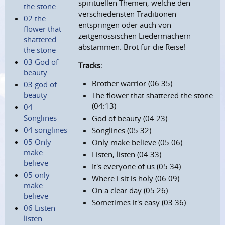
spirituellen Themen, welche den
the stone
verschiedensten Traditionen
02 the
entspringen oder auch von
flower that
zeitgenössischen Liedermachern
shattered
abstammen. Brot für die Reise!
the stone
03 God of
Tracks:
beauty
Brother warrior (06:35)
03 god of
beauty
The flower that shattered the stone
(04:13)
04
Songlines
God of beauty (04:23)
04 songlines
Songlines (05:32)
05 Only
Only make believe (05:06)
make
Listen, listen (04:33)
believe
It's everyone of us (05:34)
05 only
Where i sit is holy (06:09)
make
On a clear day (05:26)
believe
Sometimes it's easy (03:36)
06 Listen
listen