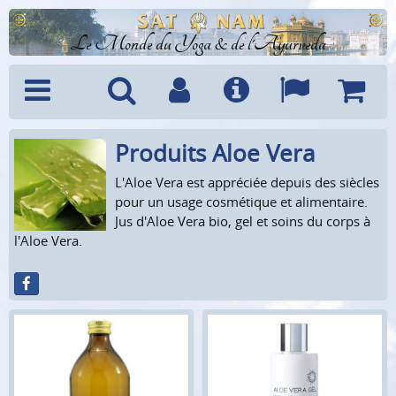
Le Monde du Yoga & de l'Ayurveda
Produits Aloe Vera
Menu
Recherche
Compte
Info
Langues
Panier
L'Aloe Vera est appréciée depuis des siècles
pour un usage cosmétique et alimentaire.
Jus d'Aloe Vera bio, gel et soins du corps à
l'Aloe Vera.