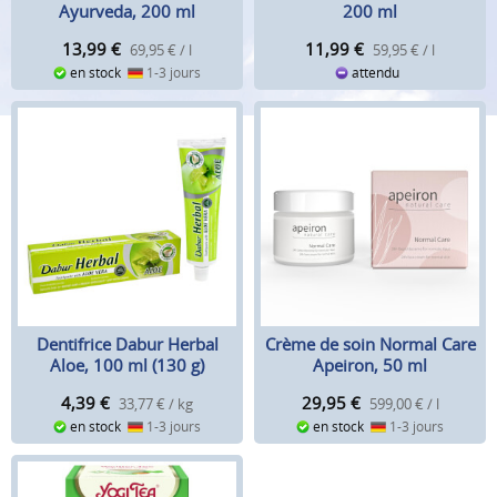
Ayurveda, 200 ml
200 ml
13,99
€
11,99
€
69,95 € / l
59,95 € / l
en stock
1-3 jours
attendu
Dentifrice Dabur Herbal
Crème de soin Normal Care
Aloe, 100 ml (130 g)
Apeiron, 50 ml
4,39
€
29,95
€
33,77 € / kg
599,00 € / l
en stock
1-3 jours
en stock
1-3 jours