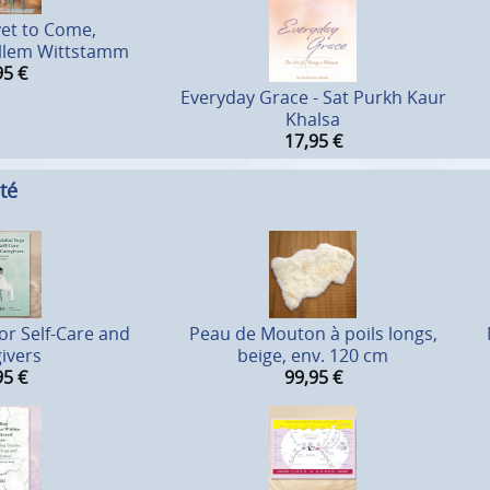
yet to Come,
illem Wittstamm
95
€
Everyday Grace - Sat Purkh Kaur
Khalsa
17,95
€
té
or Self-Care and
Peau de Mouton à poils longs,
ivers
beige, env. 120 cm
95
€
99,95
€