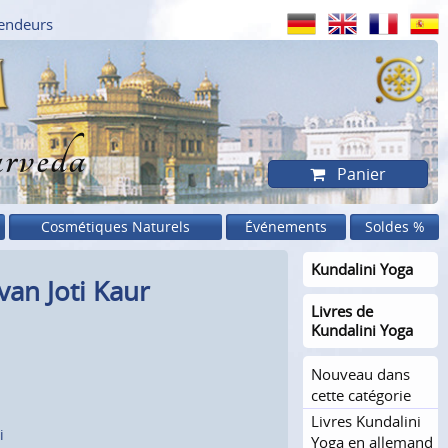
endeurs
rveda
Panier
Cosmétiques Naturels
Événements
Soldes %
Kundalini Yoga
van Joti Kaur
Livres de
Kundalini Yoga
Nouveau dans
cette catégorie
Livres Kundalini
i
Yoga en allemand