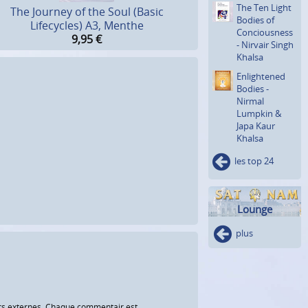
The Ten Light
The Journey of the Soul (Basic
Bodies of
Lifecycles) A3, Menthe
Concious­ness
9,95
€
- Nirvair Singh
Khalsa
Enlighte­ned
Bodies -
Nirmal
Lumpkin &
Japa Kaur
Khalsa
les top 24
Lounge
plus
eurs externes. Chaque commentair est