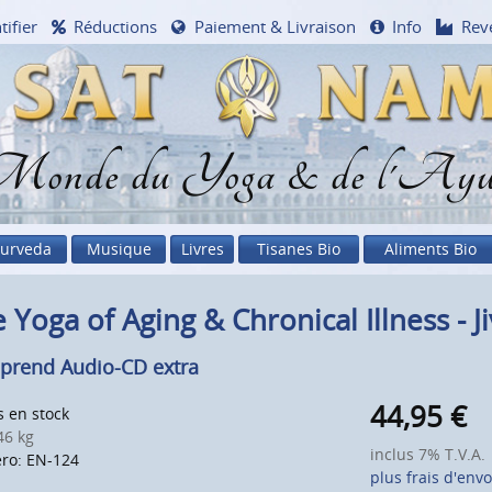
tifier
Réductions
Paiement & Livraison
Info
Rev
onde du Yoga & de l'Ayu
urveda
Musique
Livres
Tisanes Bio
Aliments Bio
 Yoga of Aging & Chronical Illness - Ji
rend Audio-CD extra
44,95
€
s en stock
6 kg
inclus 7% T.V.A.
ro: EN-124
plus frais d'envo