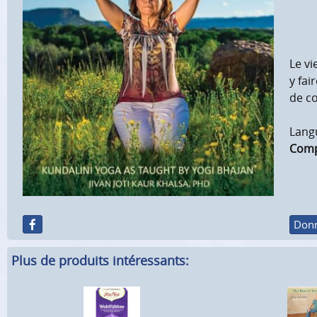
Le vi
y fai
de c
Langu
Comp
Donn
Plus de produits intéressants: