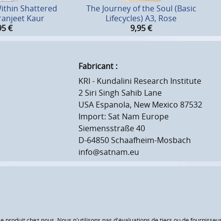
ithin Shattered
The Journey of the Soul (Basic
ranjeet Kaur
Lifecycles) A3, Rose
95
€
9,95
€
Fabricant :
KRI - Kundalini Research Institute
2 Siri Singh Sahib Lane
USA Espanola, New Mexico 87532
Import: Sat Nam Europe
Siemensstraße 40
D-64850 Schaafheim-Mosbach
info@satnam.eu
le produit chez nous. Nous n'utilisons pas d'évaluations de tiers ou de fourniss