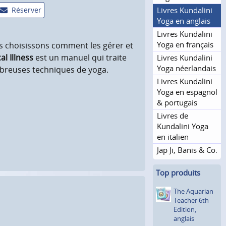
Livres Kundalini
Réserver
Yoga en anglais
Livres Kundalini
Yoga en français
us choisissons comment les gérer et
l Illness
est un manuel qui traite
Livres Kundalini
Yoga néerlandais
mbreuses techniques de yoga.
Livres Kundalini
Yoga en espagnol
& portugais
Livres de
Kundalini Yoga
en italien
Jap Ji, Banis & Co.
Top produits
The Aquarian
Teacher 6th
Edition,
anglais