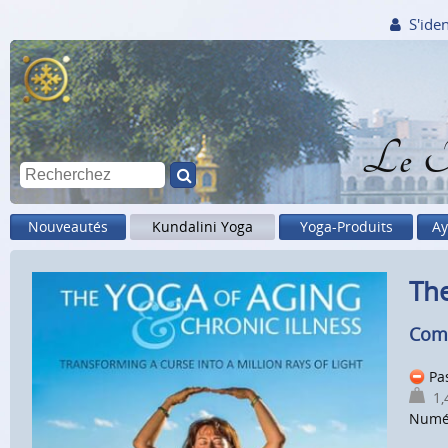
S'iden
Le M
Nouveautés
Kundalini Yoga
Yoga-Produits
Ay
The
Comp
Pa
1,4
Numé