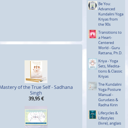
Be You:
Advanced
Kundalini Yoga
Kriyas from
the 90s
Transi­tions to
a Heart-
Centered
World - Guru
Rattana, Ph.D.
Kriya - Yoga
Sets, Medita­
tions & Classic
Kriyas
The Kundalini
Mastery of the True Self - Sadhana
Yoga Posture
Singh
Manual -
39,95
€
Gurudass &
Radha Kirin
Lifecycles &
Lifestyles
(livre), anglais