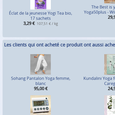
The Best is 
Yoga50plus - W
Éclat de la jeunesse Yogi Tea bio,
29,
17 sachets
3,29
€
107,51 € / kg
Les clients qui ont acheté ce produit ont aussi ache
Sohang Pantalon Yoga femme,
Kundalini Yoga f
blanc
Careg
95,00
€
24,