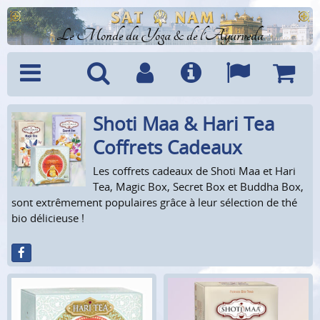
Le Monde du Yoga & de l'Ayurveda
Shoti Maa & Hari Tea
Menu
Recherche
Compte
Info
Langues
Panier
Coffrets Cadeaux
Les coffrets cadeaux de Shoti Maa et Hari
Tea, Magic Box, Secret Box et Buddha Box,
sont extrêmement populaires grâce à leur sélection de thé
bio délicieuse !