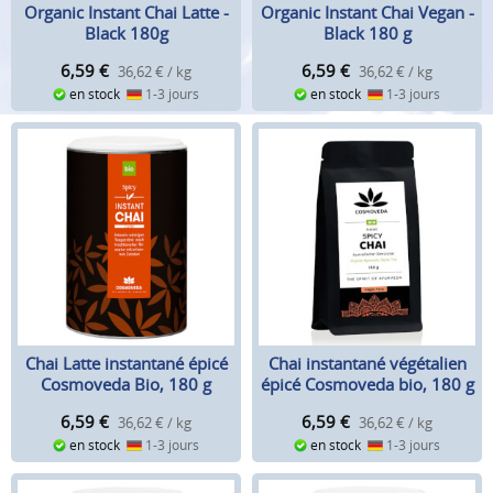
Organic Instant Chai Latte -
Organic Instant Chai Vegan -
Black 180g
Black 180 g
6,59
€
6,59
€
36,62 € / kg
36,62 € / kg
en stock
1-3 jours
en stock
1-3 jours
Chai Latte instantané épicé
Chai instantané végétalien
Cosmoveda Bio, 180 g
épicé Cosmoveda bio, 180 g
6,59
€
6,59
€
36,62 € / kg
36,62 € / kg
en stock
1-3 jours
en stock
1-3 jours