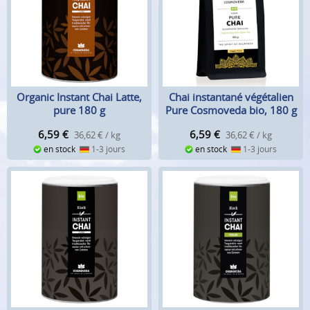
Organic Instant Chai Latte,
Chai instantané végétalien
pure 180 g
Pure Cosmoveda bio, 180 g
6,59
€
6,59
€
36,62 € / kg
36,62 € / kg
en stock
1-3 jours
en stock
1-3 jours