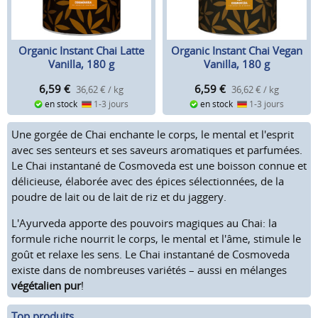
Organic Instant Chai Latte
Organic Instant Chai Vegan
Vanilla, 180 g
Vanilla, 180 g
6,59
€
6,59
€
36,62 € / kg
36,62 € / kg
en stock
1-3 jours
en stock
1-3 jours
Une gorgée de Chai enchante le corps, le mental et l'esprit
avec ses senteurs et ses saveurs aromatiques et parfumées.
Le Chai instantané de Cosmoveda est une boisson connue et
délicieuse, élaborée avec des épices sélectionnées, de la
poudre de lait ou de lait de riz et du jaggery.
L'Ayurveda apporte des pouvoirs magiques au Chai: la
formule riche nourrit le corps, le mental et l'âme, stimule le
goût et relaxe les sens. Le Chai instantané de Cosmoveda
existe dans de nombreuses variétés – aussi en mélanges
végétalien pur
!
Top produits