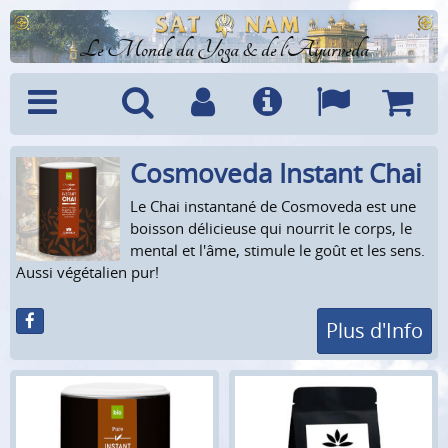
Le Monde du Yoga & de l'Ayurveda
Cosmoveda Instant Chai
Menu
Recherche
Compte
Info
Langues
Panier
Le Chai instantané de Cosmoveda est une
boisson délicieuse qui nourrit le corps, le
mental et l'âme, stimule le goût et les sens.
Aussi végétalien pur!
Plus d'Info