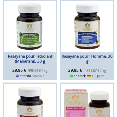
Rasayana pour l'étudiant
Rasayana pour l'Homme, 30
(Maharishi), 30 g
g
29,95
€
39,95
€
998,33 € / kg
1.331,67 € / kg
attendu
08/2026
en stock
1-3 jours