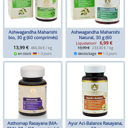
Ashwagandha Maharishi
Ashwagandha Maharishi
bio, 30 g (60 comprimés)
Natural, 30 g (60
6,99
€
comprimés) *SALE*
Liquidation!
13,99
€
466,34 € / kg
13,99 €
233,00 € / kg
en stock
1-3 jours
déstockage
1-3 jours
Asthomap Rasayana (MA-
Ayur Aci-Balance Rasayana,