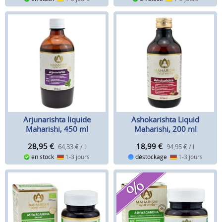
Arjunarishta liquide
Ashokarishta Liquid
Maharishi, 450 ml
Maharishi, 200 ml
28,95
€
18,99
€
64,33 € / l
94,95 € / l
en stock
1-3 jours
déstockage
1-3 jours