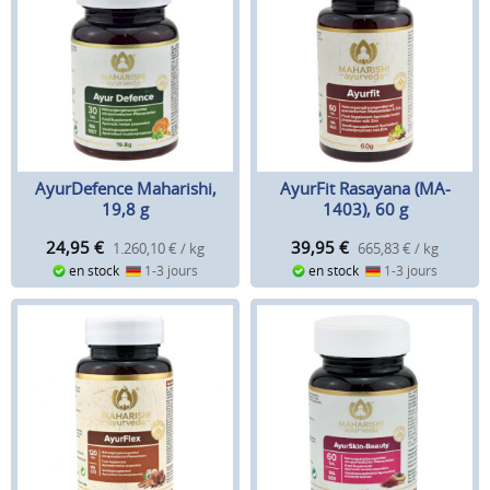
AyurDefence Maharishi,
AyurFit Rasayana (MA-
19,8 g
1403), 60 g
24,95
€
39,95
€
1.260,10 € / kg
665,83 € / kg
en stock
1-3 jours
en stock
1-3 jours