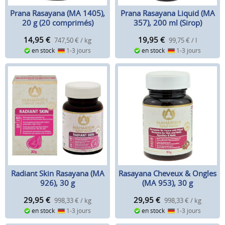
Prana Rasayana (MA 1405),
Prana Rasayana Liquid (MA
20 g (20 comprimés)
357), 200 ml (Sirop)
14,95
€
19,95
€
747,50 € / kg
99,75 € / l
en stock
1-3 jours
en stock
1-3 jours
Radiant Skin Rasayana (MA
Rasayana Cheveux & Ongles
926), 30 g
(MA 953), 30 g
29,95
€
29,95
€
998,33 € / kg
998,33 € / kg
en stock
1-3 jours
en stock
1-3 jours