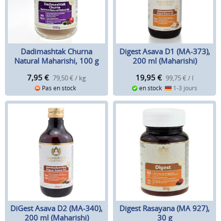
Dadimashtak Churna
Digest Asava D1 (MA-373),
Natural Maharishi, 100 g
200 ml (Maharishi)
7,95
€
19,95
€
79,50 € / kg
99,75 € / l
Pas en stock
en stock
1-3 jours
DiGest Asava D2 (MA-340),
Digest Rasayana (MA 927),
200 ml (Maharishi)
30 g