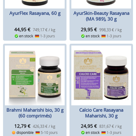
AyurFlex Rasayana, 60 g
AyurSkin-Beauty Rasayana
(MA 989), 30 g
44,95
€
29,95
€
749,17 € / kg
998,33 € / kg
en stock
1-3 jours
en stock
1-3 jours
Brahmi Maharishi bio, 30 g
Calcio Care Rasayana
(60 comprimés)
Maharishi, 30 g
12,79
€
24,95
€
426,33 € / kg
831,67 € / kg
disponible
5-10 jours
en stock
1-3 jours