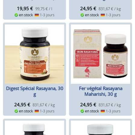
19,95
€
24,95
€
99,75 € / l
831,67 € / kg
en stock
1-3 jours
en stock
1-3 jours
Digest Spécial Rasayana, 30
Fer végétal Rasayana
g
Maharishi, 30 g
24,95
€
24,95
€
831,67 € / kg
831,67 € / kg
en stock
1-3 jours
en stock
1-3 jours