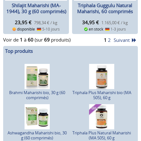
Shilajit Maharishi (MA-
Triphala Guggulu Natural
1944), 30 g (60 comprimés)
Maharishi, 60 comprimés
(30 g)
23,95
€
34,95
€
798,34 € / kg
1.165,00 € / kg
disponible
5-10 jours
en stock
1-3 jours
Voir de
1
à
60
(sur
69
produits)
1
2
Suivant
Top produits
Brahmi Maharishi bio, 30 g (60
Triphala Plus Maharishi bio (MA
comprimés)
505), 60 g
Ashwagandha Maharishi bio, 30
Triphala Plus Natural Maharishi
g (60 comprimés)
(MA 505), 60 g