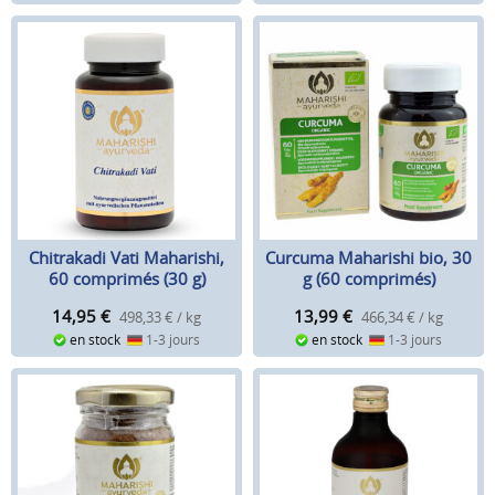
Chitrakadi Vati Maharishi,
Curcuma Maharishi bio, 30
60 comprimés (30 g)
g (60 comprimés)
14,95
€
13,99
€
498,33 € / kg
466,34 € / kg
en stock
1-3 jours
en stock
1-3 jours