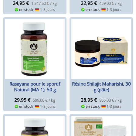
24,95
€
22,95
€
1.247,50 € / kg
459,00 € / kg
en stock
1-3 jours
en stock
1-3 jours
Rasayana pour le sportif
Résine Shilajit Maharishi, 30
Natural (MA 1), 50 g
g (pâte)
29,95
€
28,95
€
599,00 € / kg
965,00 € / kg
en stock
1-3 jours
en stock
1-3 jours