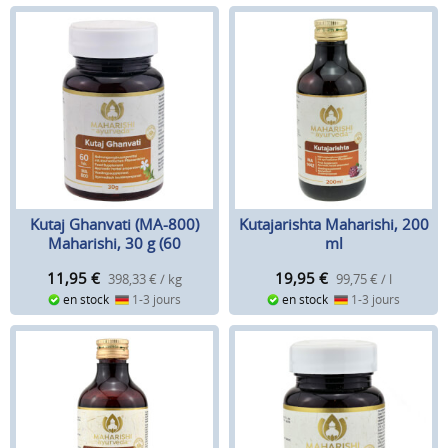
Kutaj Ghanvati (MA-800)
Kutajarishta Maharishi, 200
Maharishi, 30 g (60
ml
comprimés)
11,95
€
19,95
€
398,33 € / kg
99,75 € / l
en stock
1-3 jours
en stock
1-3 jours