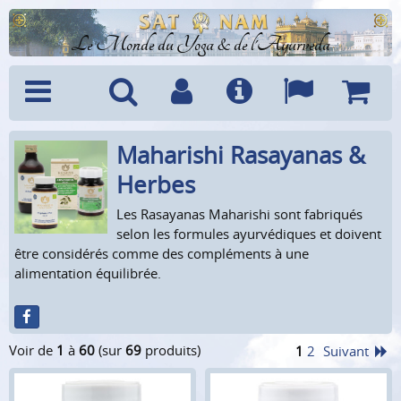
Le Monde du Yoga & de l'Ayurveda
Maharishi Rasayanas &
Menu
Recherche
Compte
Info
Langues
Panier
Herbes
Les Rasayanas Maharishi sont fabriqués
selon les formules ayurvédiques et doivent
être considérés comme des compléments à une
alimentation équilibrée.
Voir de
1
à
60
(sur
69
produits)
1
2
Suivant