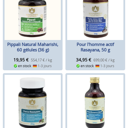
Pippali Natural Maharishi,
Pour l'homme actif
60 gélules (36 g)
Rasayana, 50 g
19,95
€
34,95
€
554,17 € / kg
699,00 € / kg
en stock
1-3 jours
en stock
1-3 jours