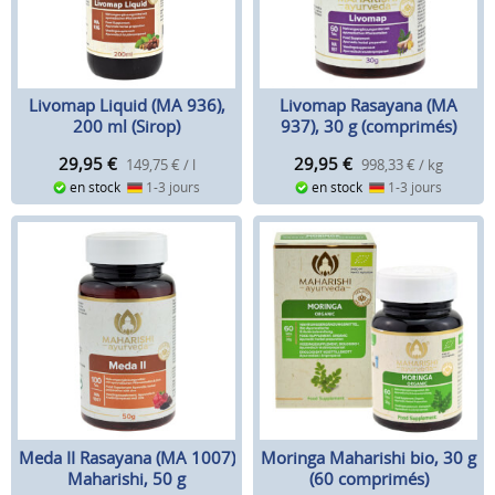
Livomap Liquid (MA 936),
Livomap Rasayana (MA
200 ml (Sirop)
937), 30 g (comprimés)
29,95
€
29,95
€
149,75 € / l
998,33 € / kg
en stock
1-3 jours
en stock
1-3 jours
Meda II Rasayana (MA 1007)
Moringa Maharishi bio, 30 g
Maharishi, 50 g
(60 comprimés)