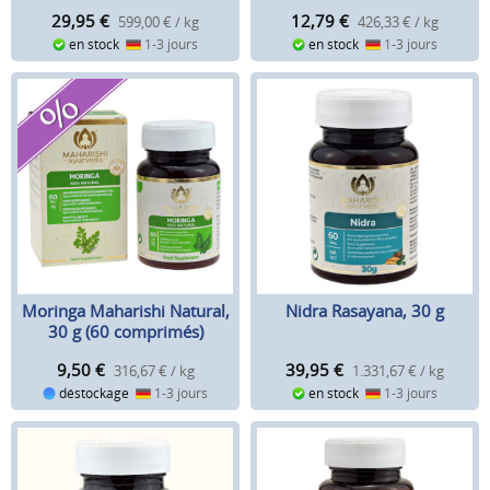
29,95
€
12,79
€
599,00 € / kg
426,33 € / kg
en stock
1-3 jours
en stock
1-3 jours
Moringa Maharishi Natural,
Nidra Rasayana, 30 g
30 g (60 comprimés)
9,50
€
39,95
€
316,67 € / kg
1.331,67 € / kg
déstockage
1-3 jours
en stock
1-3 jours