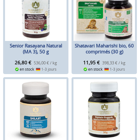
Senior Rasayana Natural
Shatavari Maharishi bio, 60
(MA 3), 50 g
comprimés (30 g)
26,80
€
11,95
€
536,00 € / kg
398,33 € / kg
en stock
1-3 jours
en stock
1-3 jours