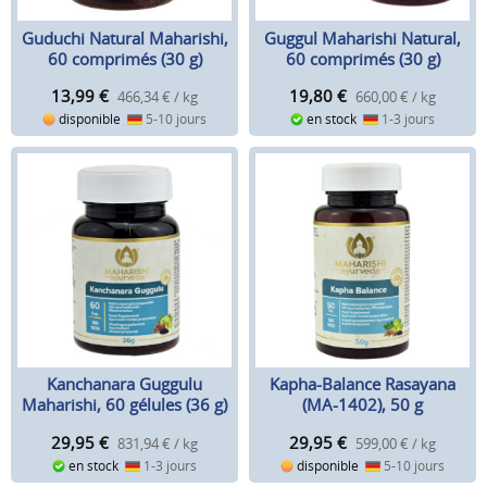
Guduchi Natural Maharishi,
Guggul Maharishi Natural,
60 comprimés (30 g)
60 comprimés (30 g)
13,99
€
19,80
€
466,34 € / kg
660,00 € / kg
disponible
5-10 jours
en stock
1-3 jours
Kanchanara Guggulu
Kapha-Balance Rasayana
Maharishi, 60 gélules (36 g)
(MA-1402), 50 g
29,95
€
29,95
€
831,94 € / kg
599,00 € / kg
en stock
1-3 jours
disponible
5-10 jours