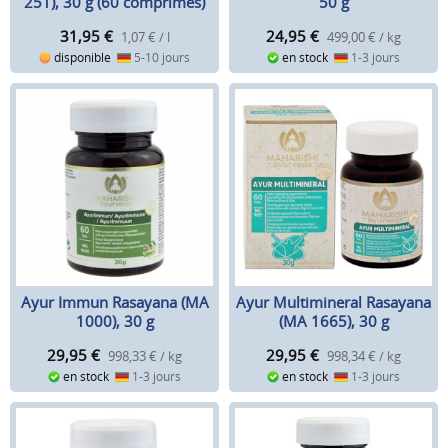
251), 30 g (60 comprimés)
50 g
31,95
€
24,95
€
1,07 € / l
499,00 € / kg
disponible
5-10 jours
en stock
1-3 jours
Ayur Immun Rasayana (MA
Ayur Multimineral Rasayana
1000), 30 g
(MA 1665), 30 g
29,95
€
29,95
€
998,33 € / kg
998,34 € / kg
en stock
1-3 jours
en stock
1-3 jours