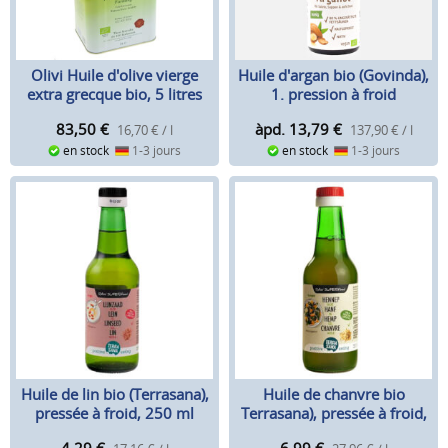
Olivi Huile d'olive vierge
Huile d'argan bio (Govinda),
extra grecque bio, 5 litres
1. pression à froid
83,50
€
àpd. 13,79
€
16,70 € / l
137,90 € / l
en stock
1-3 jours
en stock
1-3 jours
Huile de lin bio (Terrasana),
Huile de chanvre bio
pressée à froid, 250 ml
Terrasana), pressée à froid,
250 ml
4,29
€
6,99
€