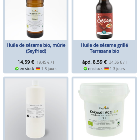
Huile de sésame bio, mûrie
Huile de sésame grillé
(Seyfried)
Terrasana bio
14,59
€
àpd. 8,59
€
19,45 € / l
34,36 € / l
en stock
1-3 jours
en stock
1-3 jours