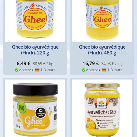
Ghee bio ayurvédique
Ghee bio ayurvédique
(Finck), 220 g
(Finck), 480 g
8,49
€
16,79
€
38,59 € / kg
34,98 € / kg
en stock
1-3 jours
en stock
1-3 jours