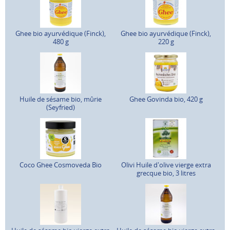
Ghee bio ayurvédique (Finck),
Ghee bio ayurvédique (Finck),
480 g
220 g
Huile de sésame bio, mûrie
Ghee Govinda bio, 420 g
(Seyfried)
Coco Ghee Cosmoveda Bio
Olivi Huile d'olive vierge extra
grecque bio, 3 litres