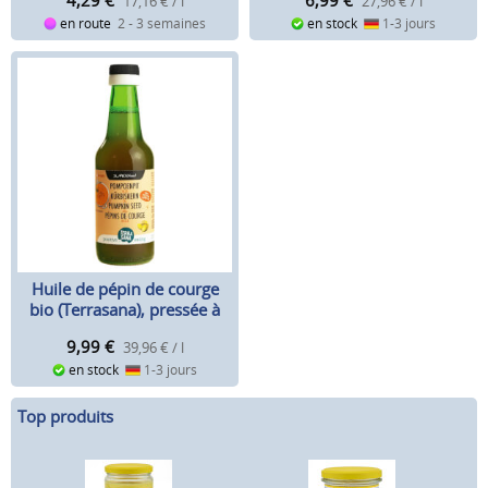
17,16 € / l
27,96 € / l
en route
2 - 3 semaines
en stock
1-3 jours
Huile de pépin de courge
bio (Terrasana), pressée à
froid, 250 ml
9,99
€
39,96 € / l
en stock
1-3 jours
Top produits