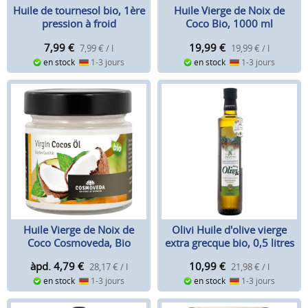
Huile de tournesol bio, 1ère
Huile Vierge de Noix de
pression à froid
Coco Bio, 1000 ml
7,99
€
19,99
€
7,99 € / l
19,99 € / l
en stock
1-3 jours
en stock
1-3 jours
Huile Vierge de Noix de
Olivi Huile d'olive vierge
Coco Cosmoveda, Bio
extra grecque bio, 0,5 litres
àpd. 4,79
€
10,99
€
28,17 € / l
21,98 € / l
en stock
1-3 jours
en stock
1-3 jours