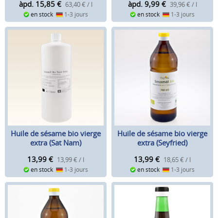
àpd. 15,85
€
àpd. 9,99
€
63,40 € / l
39,96 € / l
en stock
1-3 jours
en stock
1-3 jours
Huile de sésame bio vierge
Huile de sésame bio vierge
extra (Sat Nam)
extra (Seyfried)
13,99
€
13,99
€
13,99 € / l
18,65 € / l
en stock
1-3 jours
en stock
1-3 jours