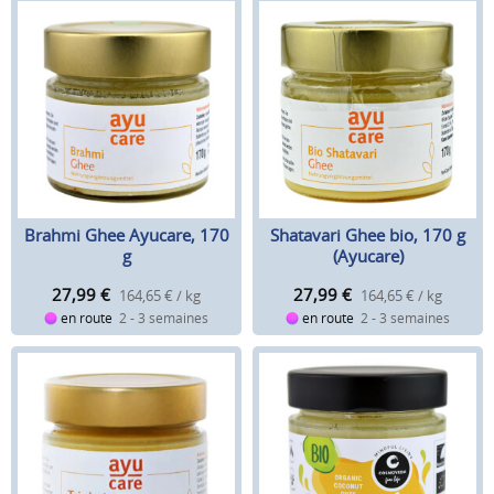
Brahmi Ghee Ayucare, 170
Shatavari Ghee bio, 170 g
g
(Ayucare)
27,99
€
27,99
€
164,65 € / kg
164,65 € / kg
en route
2 - 3 semaines
en route
2 - 3 semaines