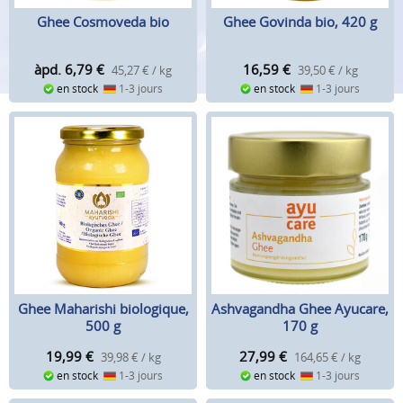
Ghee Cosmoveda bio
Ghee Govinda bio, 420 g
àpd. 6,79
€
16,59
€
45,27 € / kg
39,50 € / kg
en stock
1-3 jours
en stock
1-3 jours
Ghee Maharishi biologique,
Ashvagandha Ghee Ayucare,
500 g
170 g
19,99
€
27,99
€
39,98 € / kg
164,65 € / kg
en stock
1-3 jours
en stock
1-3 jours