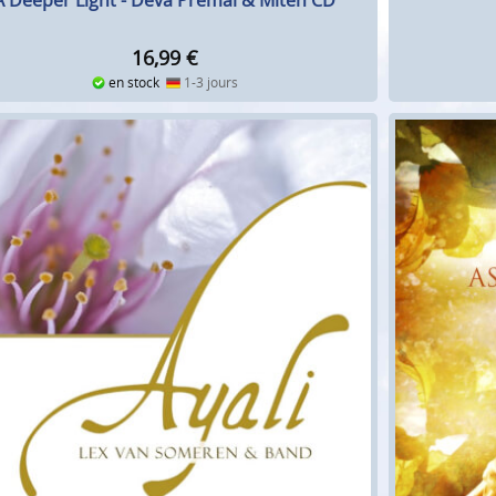
A Deeper Light - Deva Premal & Miten CD
16,99
€
en stock
1-3 jours