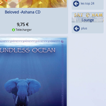
les top 24
Beloved -Ashana CD
Lounge
9,75
€
plus
Télécharger