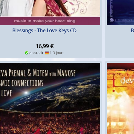
Blessings - The Love Keys CD
B
16,99
€
en stock
1-3 jours