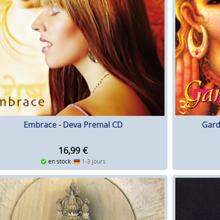
Embrace - Deva Premal CD
Gard
16,99
€
en stock
1-3 jours