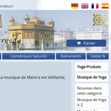
endeurs
rveda
Panier
Cosmétiques Naturels
Événements
Soldes %
Yoga-Produits
a musique de Mantra est édifiante,
Musique de Yoga
Nouveau dans
cette catégorie
Musique de Yoga
A-Z