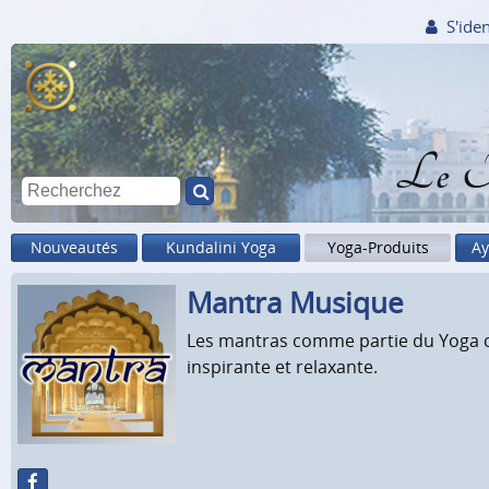
S'iden
Le M
Nouveautés
Kundalini Yoga
Yoga-Produits
Ay
Mantra Musique
Les mantras comme partie du Yoga cr
inspirante et relaxante.