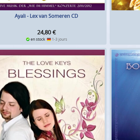
Ayali - Lex van Someren CD
24,80
€
en stock
1-3 jours