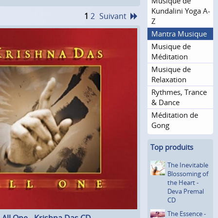
Musique de
Kundalini Yoga A-
1
2
Suivant
Z
Mantra Musique
Musique de
Méditation
Musique de
Relaxation
Rythmes, Trance
& Dance
Méditation de
Gong
Top produits
The Inevitable
Blossoming of
the Heart -
Deva Premal
CD
The Essence -