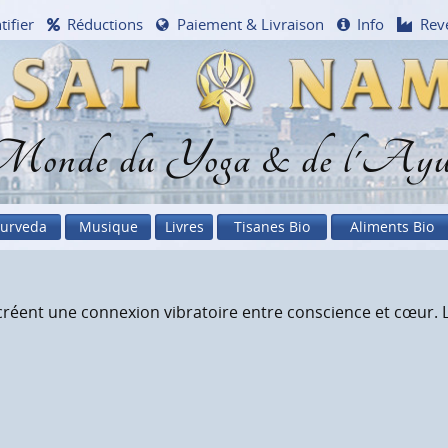
tifier
Réductions
Paiement & Livraison
Info
Rev
onde du Yoga & de l'Ayu
urveda
Musique
Livres
Tisanes Bio
Aliments Bio
éent une connexion vibratoire entre conscience et cœur. L