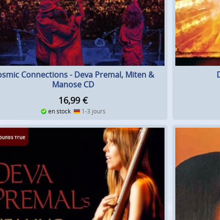
osmic Connections - Deva Premal, Miten &
Manose CD
16,99
€
en stock
1-3 jours