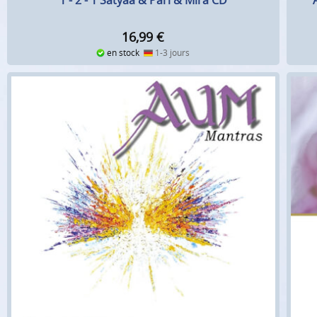
1 - 2 - 1 Satyaa & Pari & Mira CD
16,99
€
en stock
1-3 jours