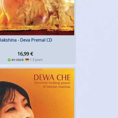
Dakshina - Deva Premal CD
16,99
€
en stock
1-3 jours