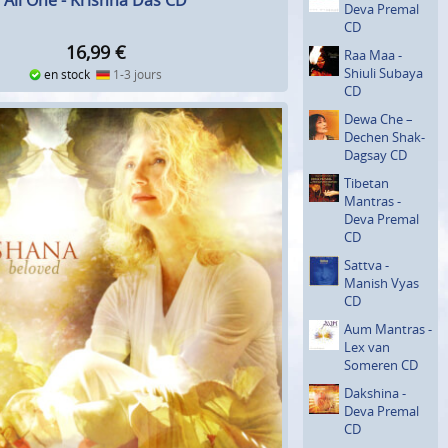
All One - Krishna Das CD
Deva Premal
CD
16,99
€
Raa Maa -
Shiuli Subaya
en stock
1-3 jours
CD
Dewa Che –
Dechen Shak-
Dagsay CD
Tibetan
Mantras -
Deva Premal
CD
Sattva -
Manish Vyas
CD
Aum Mantras -
Lex van
Someren CD
Dakshina -
Deva Premal
CD