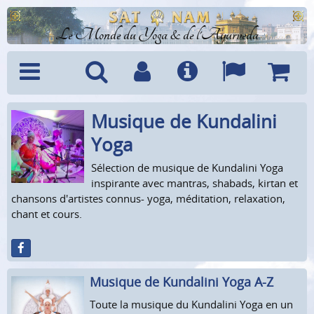
Le Monde du Yoga & de l'Ayurveda
Musique de Kundalini
Menu
Recherche
Compte
Info
Langues
Panier
Yoga
Sélection de musique de Kundalini Yoga
inspirante avec mantras, shabads, kirtan et
chansons d'artistes connus- yoga, méditation, relaxation,
chant et cours.
Musique de Kundalini Yoga A-Z
Toute la musique du Kundalini Yoga en un