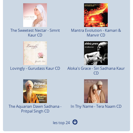
The Sweetest Nectar - Simrit
Mantra Evolution - Kamari &
Kaur CD
Manvir CD
Lovingly - Gurudass Kaur CD
Aloka's Grace - Siri Sadhana Kaur
CD
The Aquarian Dawn Sadhana -
In Thy Name - Tera Naam CD
Pritpal Singh CD
les top 24