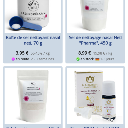
Boîte de sel nettoyant nasal
Sel de nettoyage nasal Neti
neti, 70 g
"Pharma", 450 g
3,95
€
8,99
€
56,43 € / kg
19,98 € / kg
en route
2 - 3 semaines
en stock
1-3 jours