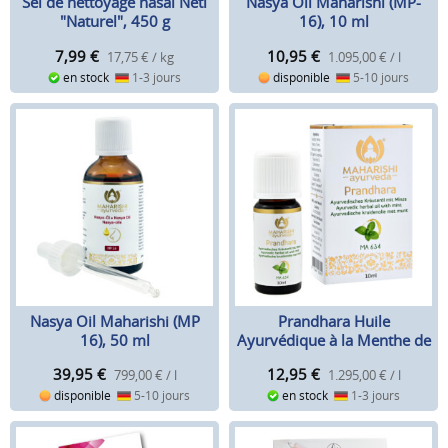
Sel de nettoyage nasal Neti
Nasya Oil Maharishi (MP-
"Naturel", 450 g
16), 10 ml
7,99
€
10,95
€
17,75 € / kg
1.095,00 € / l
en stock
1-3 jours
disponible
5-10 jours
Nasya Oil Maharishi (MP
Prandhara Huile
16), 50 ml
Ayurvédique à la Menthe de
Maharishi, 10ml
39,95
€
12,95
€
799,00 € / l
1.295,00 € / l
disponible
5-10 jours
en stock
1-3 jours