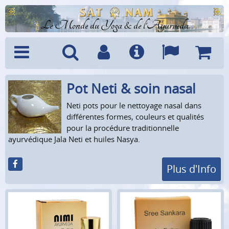
Le Monde du Yoga & de l'Ayurveda
Pot Neti & soin nasal
Menu
Recherche
Compte
Info
Langues
Panier
Neti pots pour le nettoyage nasal dans
différentes formes, couleurs et qualités
pour la procédure traditionnelle
ayurvédique Jala Neti et huiles Nasya.
Plus d'Info