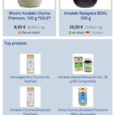
Bhumi Amalaki Churna
Amalaki Rasayana BDiH,
Premium, 100 g *SALE*
500 g
8,95
€
26,50
€
89,50 € / kg
53,00 € / kg
Pas en stock
en stock
1-3 jours
Top produits
Ashwagandha Churna bio,
Amalaki (Amla) Maharishi bio, 36
Seyfried
g (60 comprimés)
Amalaki Churna (Amla) bio
Amla Churna (Amalaki) Prémium
(Seyfried)
(Nimi Ayurveda)