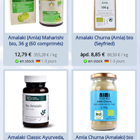
Amalaki (Amla) Maharishi
Amalaki Churna (Amla) bio
bio, 36 g (60 comprimés)
(Seyfried)
12,79
€
àpd. 8,85
€
355,28 € / kg
88,50 € / kg
en stock
1-3 jours
en stock
1-3 jours
Amalaki Classic Ayurveda,
Amla Churna (Amalaki) bio