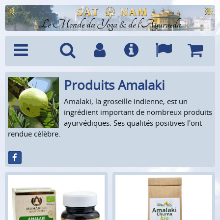
Le Monde du Yoga & de l'Ayurveda
Produits Amalaki
Menu
Recherche
Compte
Info
Langues
Panier
Amalaki, la groseille indienne, est un
ingrédient important de nombreux produits
ayurvédiques. Ses qualités positives l'ont
rendue célèbre.