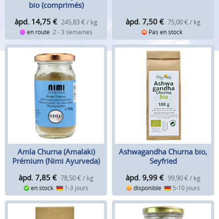
bio (comprimés)
àpd. 14,75
€
àpd. 7,50
€
245,83 € / kg
75,00 € / kg
en route
2 - 3 semaines
Pas en stock
Amla Churna (Amalaki)
Ashwagandha Churna bio,
Prémium (Nimi Ayurveda)
Seyfried
àpd. 7,85
€
àpd. 9,99
€
78,50 € / kg
99,90 € / kg
en stock
1-3 jours
disponible
5-10 jours