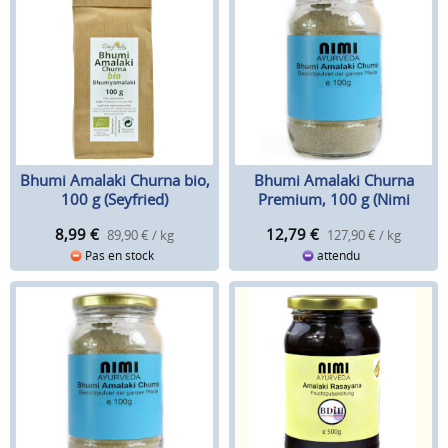
Bhumi Amalaki Churna bio,
Bhumi Amalaki Churna
100 g (Seyfried)
Premium, 100 g (Nimi
Ayurveda)
8,99
€
12,79
€
89,90 € / kg
127,90 € / kg
Pas en stock
attendu