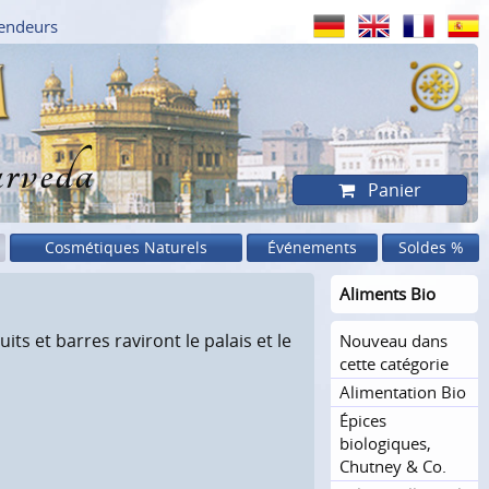
endeurs
rveda
Panier
Cosmétiques Naturels
Événements
Soldes %
Aliments Bio
ts et barres raviront le palais et le
Nouveau dans
cette catégorie
Alimentation Bio
Épices
biologiques,
Chutney & Co.