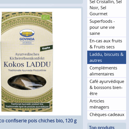
Sel Cristallin, Sel
Noir, Sel
Gourmet
Superfoods -
pour une vie
saine
En-cas aux fruits
& Fruits secs
Laddu, biscuits &
autres
Compléments
alimentaires
Café ayurvédique
& boissons bien-
être
Articles
ménagers
Chèques-cadeaux
o confiserie pois chiches bio, 120 g
Top produits