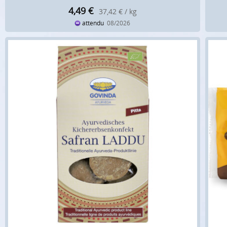
4,49
€
37,42 € / kg
attendu
08/2026