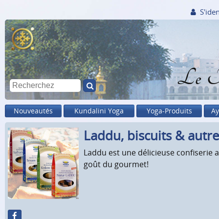
S'iden
Le M
Nouveautés
Kundalini Yoga
Yoga-Produits
Ay
Laddu, biscuits & autr
Laddu est une délicieuse confiserie a
goût du gourmet!