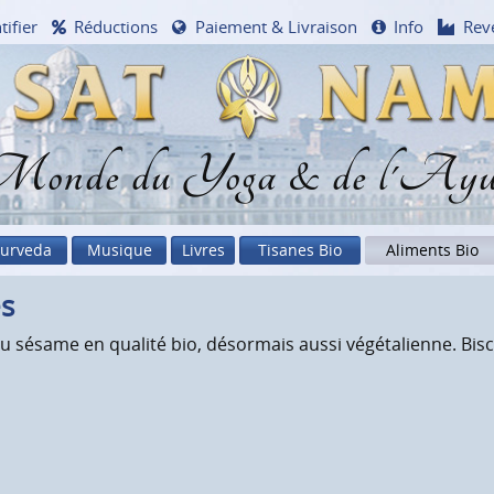
tifier
Réductions
Paiement & Livraison
Info
Rev
onde du Yoga & de l'Ayu
urveda
Musique
Livres
Tisanes Bio
Aliments Bio
es
u sésame en qualité bio, désormais aussi végétalienne. Biscui