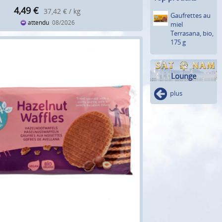
4,49
€
37,42 € / kg
Gaufrettes au
attendu
08/2026
miel
Terrasana, bio,
175 g
Lounge
plus