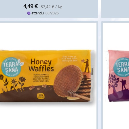
4,49
€
37,42 € / kg
attendu
08/2026