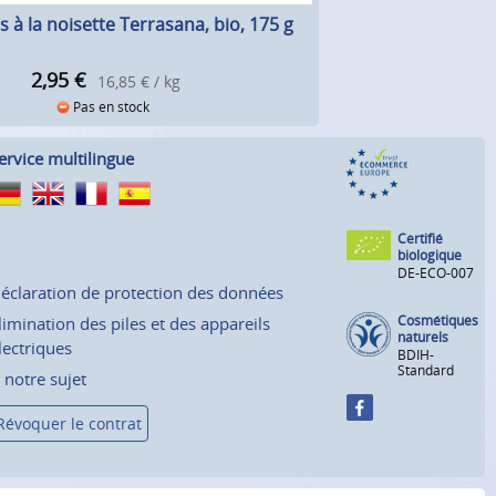
s à la noisette Terrasana, bio, 175 g
2,95
€
16,85 € / kg
Pas en stock
ervice multilingue
Certifié
biologique
DE-ECO-007
éclaration de protection des données
Cosmétiques
limination des piles et des appareils
naturels
lectriques
BDIH-
Standard
 notre sujet
Révoquer le contrat