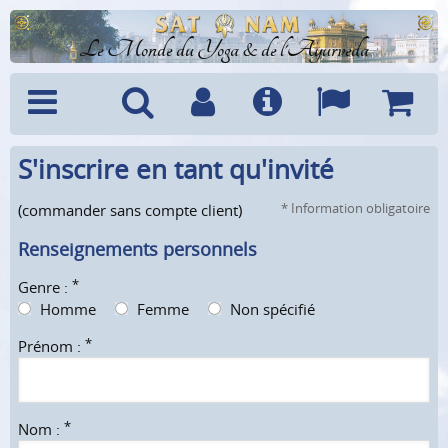
Le Monde du Yoga & de l'Ayurveda
S'inscrire en tant qu'invité
Menu
Recherche
Compte
Info
Langues
Panier
* Information obligatoire
(commander sans compte client)
Renseignements personnels
*
Genre :
Homme
Femme
Non spécifié
*
Prénom :
*
Nom :