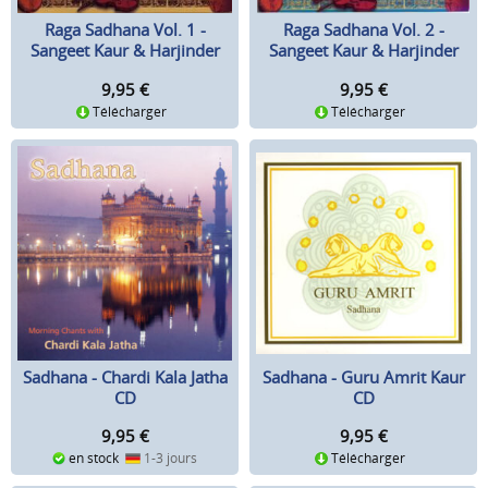
Raga Sadhana Vol. 1 -
Raga Sadhana Vol. 2 -
Sangeet Kaur & Harjinder
Sangeet Kaur & Harjinder
Singh Gill CD
Singh Gill CD
9,95
€
9,95
€
Télécharger
Télécharger
Sadhana - Guru Amrit Kaur
Sadhana - Chardi Kala Jatha
CD
CD
9,95
€
9,95
€
Télécharger
en stock
1-3 jours