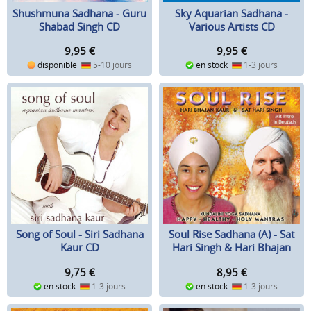
Shushmuna Sadhana - Guru
Sky Aquarian Sadhana -
Shabad Singh CD
Various Artists CD
9,95
€
9,95
€
disponible
5-10 jours
en stock
1-3 jours
Song of Soul - Siri Sadhana
Soul Rise Sadhana (A) - Sat
Kaur CD
Hari Singh & Hari Bhajan
Kaur CD
9,75
€
8,95
€
en stock
1-3 jours
en stock
1-3 jours