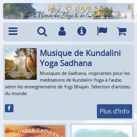
Le Monde du Yoga & de l'Ayurveda
Musique de Kundalini
Menu
Recherche
Compte
Info
Langues
Panier
Yoga Sadhana
Musiques de Sadhana, inspirantes pour les
méditations de Kundalini Yoga à l'aube,
selon les enseignements de Yogi Bhajan. Sélection d'artistes
du monde.
Plus d'Info