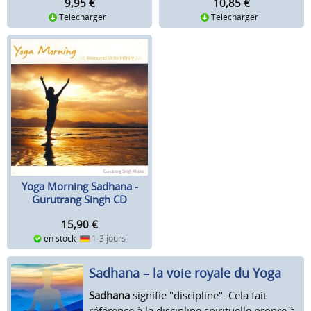
9,95
€
10,85
€
Télécharger
Télécharger
Yoga Morning Sadhana -
Gurutrang Singh CD
15,90
€
en stock
1-3 jours
Sadhana – la voie royale du Yoga
Sadhana
signifie "discipline". Cela fait
référence à la discipline spirituelle propre à