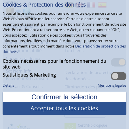
entier
Cookies & Protection des données
Nous utilisons des cookies pour améliorer votre expérience sur ce site
Facile, sûr, rapide
Web et vous offrir le meilleur service. Certains d'entre eux sont
essentiels et assurent, par exemple, le bon fonctionnement de notre site
Sat Nam Service
Web. En continuant à utiliser notre site Web, ou en cliquant sur "OK",
Réductions
Service de réservation
vous acceptez l'utilisation de ces cookies. Vous trouverez des
informations détaillées et la manière dont vous pouvez retirer votre
Conditions revendeurs
Sat Nam Lounge
consentement à tout moment dans notre
Déclaration de protection des
Programme affilié
Top Liens
données.
Chèques-cadeaux
Cookies nécessaires pour le fonctionnement du
site web
Sat Nam Info
Déclaration de protection
Statistiques & Marketing
Paiement & Livraison
des données
Détails
Mentions légales
Contact & Conseils
Elimination des piles et des
appareils électriques
Mentions légales
À notre sujet
Conditions générales
Accepter tous les cookies
Droit de révocation
Révoquer le contrat
Certifié biologique