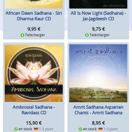
African Dawn Sadhana - Siri
All Is Now Light (Sadhana) -
Dharma Kaur CD
Jai-Jagdeesh CD
9,95
€
9,75
€
Télécharger
Télécharger
Amrit Sadhana Aquarian
Ambrosial Sadhana -
Chants - Amrit Sadhana
Ravidass CD
Singh CD
8,95
€
15,90
€
en stock
1-3 jours
en stock
1-3 jours