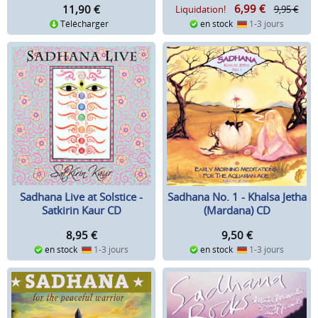
6,99
€
11,90
€
Liquidation!
9,95 €
Télécharger
en stock
1-3 jours
Sadhana Live at Solstice -
Sadhana No. 1 - Khalsa Jetha
Satkirin Kaur CD
(Mardana) CD
8,95
€
9,50
€
en stock
1-3 jours
en stock
1-3 jours