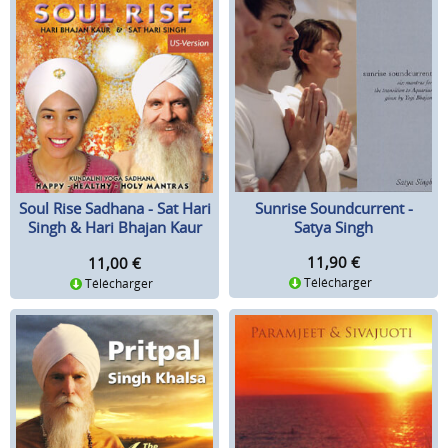
Sunrise Soundcurrent -
Soul Rise Sadhana - Sat Hari
Satya Singh
Singh & Hari Bhajan Kaur
CD
11,90
€
11,00
€
Télécharger
Télécharger