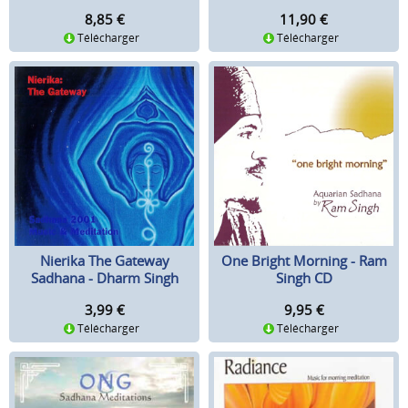
CD-Set
8,85
€
11,90
€
Télécharger
Télécharger
Nierika The Gateway
One Bright Morning - Ram
Sadhana - Dharm Singh
Singh CD
Khalsa & Gely CD
3,99
€
9,95
€
Télécharger
Télécharger