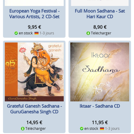
European Yoga Festival -
Full Moon Sadhana - Sat
Various Artists, 2 CD-Set
Hari Kaur CD
9,95
€
8,90
€
en stock
1-3 jours
Télécharger
Grateful Ganesh Sadhana -
Iktaar - Sadhana CD
GuruGanesha Singh CD
14,95
€
11,95
€
Télécharger
en stock
1-3 jours