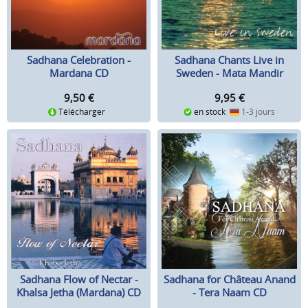
Sadhana Celebration -
Sadhana Chants Live in
Mardana CD
Sweden - Mata Mandir
Singh CD
9,50
€
9,95
€
Télécharger
en stock
1-3 jours
Sadhana Flow of Nectar -
Sadhana for Château Anand
Khalsa Jetha (Mardana) CD
- Tera Naam CD