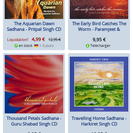
The Aquarian Dawn
The Early Bird Catches The
Sadhana - Pritpal Singh CD
Worm - Paramjeet &
Sivajouti CD
4,99
€
9,95
€
Liquidation!
12,95 €
en stock
1-3 jours
Télécharger
Thousand Petals Sadhana -
Travelling Home Sadhana -
Guru Shabad Singh CD
Harkiret Singh CD