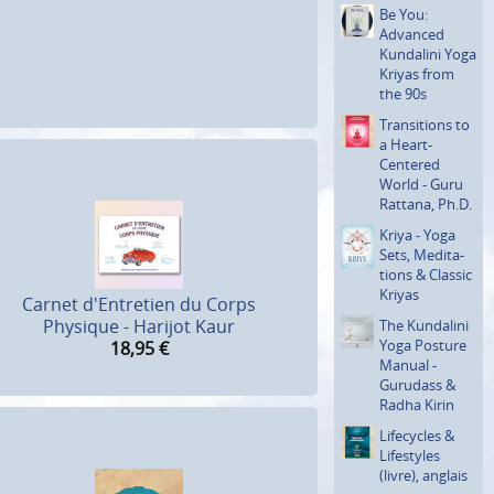
Be You:
Advanced
Kundalini Yoga
Kriyas from
the 90s
Transi­tions to
a Heart-
Centered
World - Guru
Rattana, Ph.D.
Kriya - Yoga
Sets, Medita­
tions & Classic
Kriyas
Carnet d'Entretien du Corps
Physique - Harijot Kaur
The Kundalini
Yoga Posture
18,95
€
Manual -
Gurudass &
Radha Kirin
Lifecycles &
Lifestyles
(livre), anglais