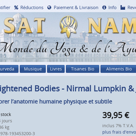
tifier
Réductions
Paiement & Livraison
Info
Rev
onde du Yoga & de l'Ayu
urveda
Musique
Livres
Tisanes Bio
Aliments Bio
ightened Bodies - Nirmal Lumpkin & 
orer l’anatomie humaine physique et subtile
39,95
€
 stock
 jours
inclus 7% T.V.A.
6 kg
plus frais d'envo
 978-193453200-3