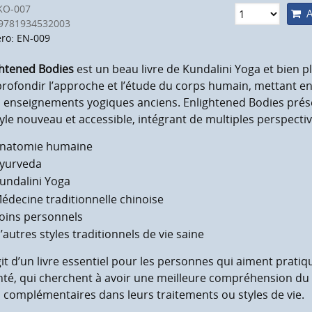
KO-007
A
9781934532003
ro: EN-009
ghtened Bodies
est un beau livre de Kundalini Yoga et bien pl
rofondir l’approche et l’étude du corps humain, mettant en 
s enseignements yogiques anciens. Enlightened Bodies prés
yle nouveau et accessible, intégrant de multiples perspecti
natomie humaine
yurveda
undalini Yoga
édecine traditionnelle chinoise
oins personnels
’autres styles traditionnels de vie saine
agit d’un livre essentiel pour les personnes qui aiment pratiq
nté, qui cherchent à avoir une meilleure compréhension du
 complémentaires dans leurs traitements ou styles de vie.