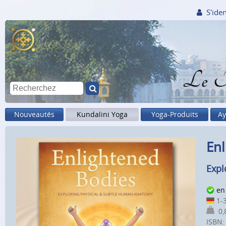
S'iden
Le M
Nouveautés
Kundalini Yoga
Yoga-Produits
Ay
Enl
Expl
en
1-3
0,8
ISBN: