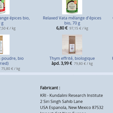
nge épices bio,
Relaxed Vata mélange d'épices
 g
bio, 70 g
6,80
€
,50 € / kg
97,15 € / kg
 poudre, bio
Thym effrité, biologique
ried)
àpd. 3,99
€
79,80 € / kg
75,80 € / kg
Fabricant :
KRI - Kundalini Research Institute
2 Siri Singh Sahib Lane
USA Espanola, New Mexico 87532