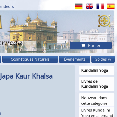
endeurs
rveda
Panier
Cosmétiques Naturels
Événements
Soldes %
Kundalini Yoga
Japa Kaur Khalsa
Livres de
Kundalini Yoga
Nouveau dans
cette catégorie
Livres Kundalini
i
Yoga en allemand