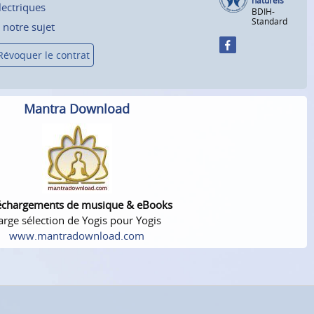
naturels
lectriques
BDIH-
Standard
 notre sujet
Révoquer le contrat
Mantra Download
échargements de musique & eBooks
arge sélection de Yogis pour Yogis
www.mantradownload.com