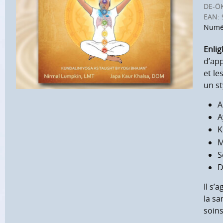
DE-Ö
EAN:
Numé
Enli
d’app
et le
un st
A
A
K
M
S
D
Il s’
la sa
soins