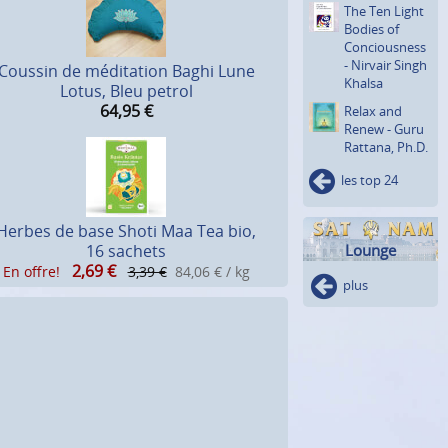
The Ten Light
Bodies of
Concious­ness
- Nirvair Singh
Coussin de méditation Baghi Lune
Khalsa
Lotus, Bleu petrol
64,95
€
Relax and
Renew - Guru
Rattana, Ph.D.
les top 24
Herbes de base Shoti Maa Tea bio,
Lounge
16 sachets
2,69
€
En offre!
3,39 €
84,06 € / kg
plus