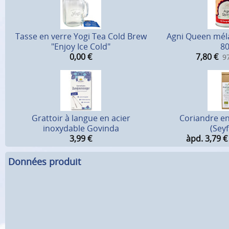
Tasse en verre Yogi Tea Cold Brew
Agni Queen méla
"Enjoy Ice Cold"
80
0,00
€
7,80
€
97
Grattoir à langue en acier
Coriandre en
inoxydable Govinda
(Seyf
3,99
€
àpd. 3,79
€
Données produit