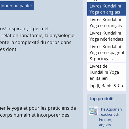
jouter au panier
Livres Kundalini
Yoga en anglais
Livres Kundalini
Yoga en français
us! Inspirant, il permet
Livres Kundalini
relation l’anatomie, la physiologie
Yoga néerlandais
ente la complexité du corps dans
Livres Kundalini
ves dont:
Yoga en espagnol
& portugais
Livres de
Kundalini Yoga
en italien
Jap Ji, Banis & Co.
Top produits
uer le yoga et pour les praticiens de
The Aquarian
Teacher 6th
 corps humain et incorporer des
Edition,
anglais