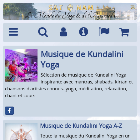
Le Monde du Yoga & de l'Ayurveda
Musique de Kundalini
Menu
Recherche
Compte
Info
Langues
Panier
Yoga
Sélection de musique de Kundalini Yoga
inspirante avec mantras, shabads, kirtan et
chansons d'artistes connus- yoga, méditation, relaxation,
chant et cours.
Musique de Kundalini Yoga A-Z
Toute la musique du Kundalini Yoga en un