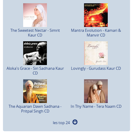
The Sweetest Nectar - Simrit
Mantra Evolution - Kamari &
Kaur CD
Manvir CD
Aloka's Grace - Siri Sadhana Kaur
Lovingly - Gurudass Kaur CD
CD
The Aquarian Dawn Sadhana -
In Thy Name - Tera Naam CD
Pritpal Singh CD
les top 24