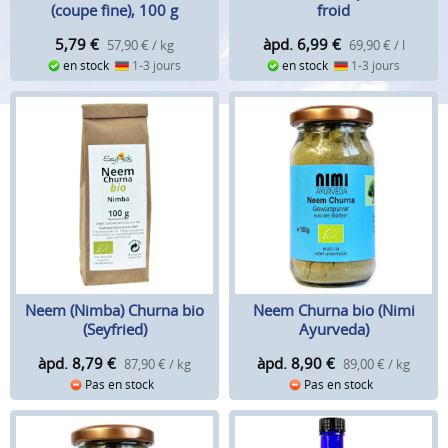
(coupe fine), 100 g
froid
5,79
€
àpd. 6,99
€
57,90 € / kg
69,90 € / l
en stock
1-3 jours
en stock
1-3 jours
Neem (Nimba) Churna bio
Neem Churna bio (Nimi
(Seyfried)
Ayurveda)
àpd. 8,79
€
àpd. 8,90
€
87,90 € / kg
89,00 € / kg
Pas en stock
Pas en stock