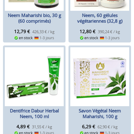
Neem Maharishi bio, 30 g
Neem, 60 gélules
(60 comprimés)
végétariennes (32,8 g)
12,79
€
12,80
€
426,33 € / kg
390,24 € / kg
en stock
1-3 jours
en stock
1-3 jours
Dentifrice Dabur Herbal
Savon Végétal Neem
Neem, 100 ml
Maharishi, 100 g
4,89
€
6,29
€
31,55 € / kg
62,90 € / kg
en stock
1-3 jours
en stock
1-3 jours