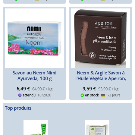
Savon au Neem Nimi
Neem & Argile Savon à
Ayurveda, 100 g
l'Huile Végétale Apeiron,
100 g
6,49
€
9,59
€
64,90 € / kg
95,90 € / kg
attendu
10/2026
en stock
1-3 jours
Top produits