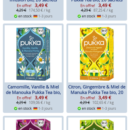
3,49
€
3,49
€
En offre!
En offre!
4,29 €
174,50 € / kg
4,29 €
87,25 € / kg
en stock
1-3 jours
en stock
1-3 jours
Camomille, Vanille & Miel
Citron, Gingembre & Miel de
de Manouka Pukka Tea bio,
Manuka Pukka Tea bio, 20
3,49
€
3,49
€
20 sachets
sachets
En offre!
En offre!
4,29 €
109,06 € / kg
4,29 €
102,65 € / kg
en stock
1-3 jours
en stock
1-3 jours