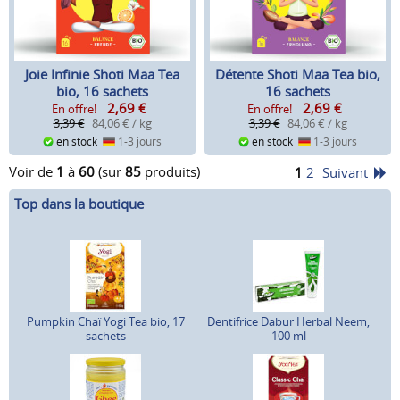
Joie Infinie Shoti Maa Tea
Détente Shoti Maa Tea bio,
bio, 16 sachets
16 sachets
2,69
€
2,69
€
En offre!
En offre!
3,39 €
84,06 € / kg
3,39 €
84,06 € / kg
en stock
1-3 jours
en stock
1-3 jours
Voir de
1
à
60
(sur
85
produits)
1
2
Suivant
Top dans la boutique
Pumpkin Chaï Yogi Tea bio, 17
Dentifrice Dabur Herbal Neem,
sachets
100 ml