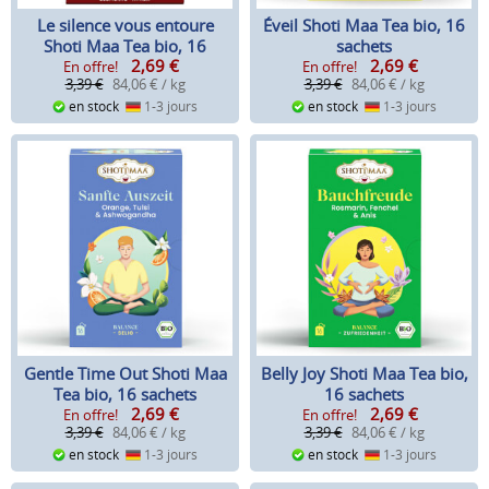
Le silence vous entoure
Éveil Shoti Maa Tea bio, 16
Shoti Maa Tea bio, 16
sachets
2,69
€
2,69
€
sachets
En offre!
En offre!
3,39 €
84,06 € / kg
3,39 €
84,06 € / kg
en stock
1-3 jours
en stock
1-3 jours
Gentle Time Out Shoti Maa
Belly Joy Shoti Maa Tea bio,
Tea bio, 16 sachets
16 sachets
2,69
€
2,69
€
En offre!
En offre!
3,39 €
84,06 € / kg
3,39 €
84,06 € / kg
en stock
1-3 jours
en stock
1-3 jours