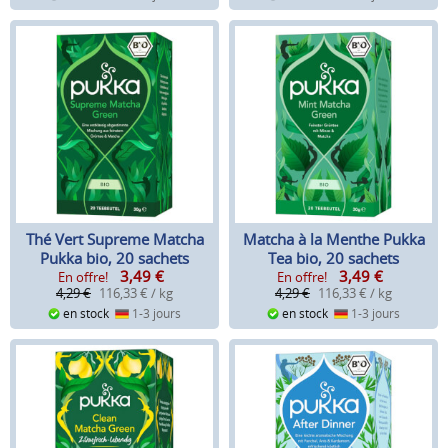
Thé Vert Supreme Matcha
Matcha à la Menthe Pukka
Pukka bio, 20 sachets
Tea bio, 20 sachets
3,49
€
3,49
€
En offre!
En offre!
4,29 €
116,33 € / kg
4,29 €
116,33 € / kg
en stock
1-3 jours
en stock
1-3 jours