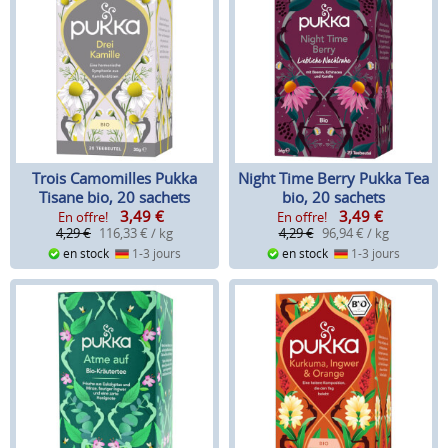
Trois Camomilles Pukka
Night Time Berry Pukka Tea
Tisane bio, 20 sachets
bio, 20 sachets
3,49
€
3,49
€
En offre!
En offre!
4,29 €
116,33 € / kg
4,29 €
96,94 € / kg
en stock
1-3 jours
en stock
1-3 jours