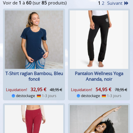
Voir de
1
à
60
(sur
85
produits)
1
2
Suivant
T-Shirt raglan Bambou, Bleu
Pantalon Wellness Yoga
foncé
Ananda, noir
32,95
€
54,95
€
Liquidation!
48,95 €
Liquidation!
78,95 €
déstockage
1-3 jours
déstockage
1-3 jours