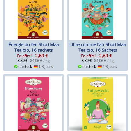
Énergie du feu Shoti Maa
Libre comme l’air Shoti Maa
Tea bio, 16 sachets
Tea bio, 16 Sachets
2,69
€
2,69
€
En offre!
En offre!
3,39 €
84,06 € / kg
3,39 €
84,06 € / kg
en stock
1-3 jours
en stock
1-3 jours