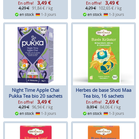
3,49
€
3,49
€
En offre!
En offre!
4,29 €
91,84 € / kg
4,29 €
102,65 € / kg
en stock
1-3 jours
en stock
1-3 jours
Night Time Apple Chai
Herbes de base Shoti Maa
Pukka Tea bio 20 sachets
Tea bio, 16 sachets
3,49
€
2,69
€
En offre!
En offre!
4,29 €
96,94 € / kg
3,39 €
84,06 € / kg
en stock
1-3 jours
en stock
1-3 jours