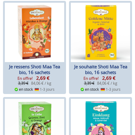
Je ressens Shoti Maa Tea
Je souhaite Shoti Maa Tea
bio, 16 sachets
bio, 16 sachets
2,69
€
2,69
€
En offre!
En offre!
3,39 €
84,06 € / kg
3,39 €
84,06 € / kg
en stock
1-3 jours
en stock
1-3 jours