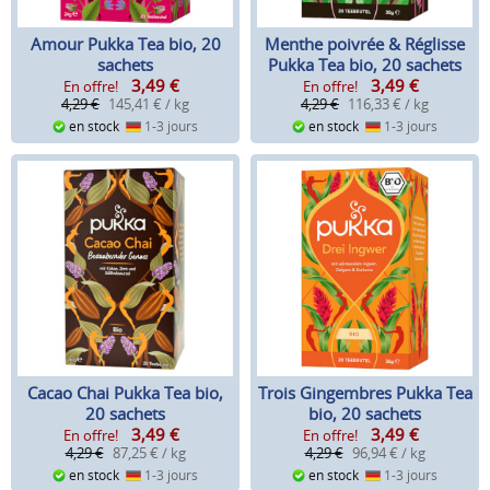
Amour Pukka Tea bio, 20
Menthe poivrée & Réglisse
sachets
Pukka Tea bio, 20 sachets
3,49
€
3,49
€
En offre!
En offre!
4,29 €
145,41 € / kg
4,29 €
116,33 € / kg
en stock
1-3 jours
en stock
1-3 jours
Cacao Chai Pukka Tea bio,
Trois Gingembres Pukka Tea
20 sachets
bio, 20 sachets
3,49
€
3,49
€
En offre!
En offre!
4,29 €
87,25 € / kg
4,29 €
96,94 € / kg
en stock
1-3 jours
en stock
1-3 jours