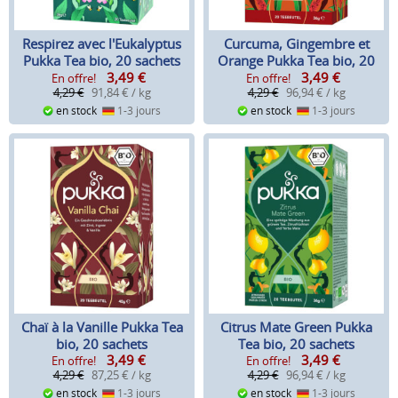
Respirez avec l'Eukalyptus
Curcuma, Gingembre et
Pukka Tea bio, 20 sachets
Orange Pukka Tea bio, 20
3,49
€
3,49
€
sachets
En offre!
En offre!
4,29 €
91,84 € / kg
4,29 €
96,94 € / kg
en stock
1-3 jours
en stock
1-3 jours
Chaï à la Vanille Pukka Tea
Citrus Mate Green Pukka
bio, 20 sachets
Tea bio, 20 sachets
3,49
€
3,49
€
En offre!
En offre!
4,29 €
87,25 € / kg
4,29 €
96,94 € / kg
en stock
1-3 jours
en stock
1-3 jours