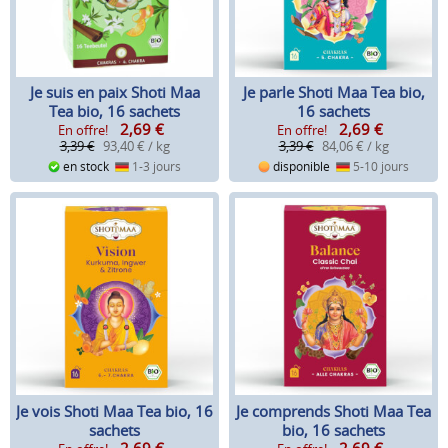
Je suis en paix Shoti Maa
Je parle Shoti Maa Tea bio,
Tea bio, 16 sachets
16 sachets
2,69
€
2,69
€
En offre!
En offre!
3,39 €
93,40 € / kg
3,39 €
84,06 € / kg
en stock
1-3 jours
disponible
5-10 jours
Je vois Shoti Maa Tea bio, 16
Je comprends Shoti Maa Tea
sachets
bio, 16 sachets