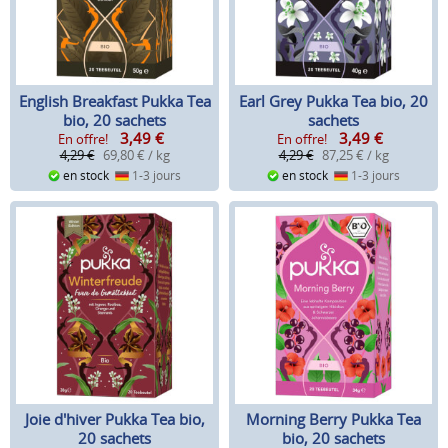
English Breakfast Pukka Tea
Earl Grey Pukka Tea bio, 20
bio, 20 sachets
sachets
3,49
€
3,49
€
En offre!
En offre!
4,29 €
69,80 € / kg
4,29 €
87,25 € / kg
en stock
1-3 jours
en stock
1-3 jours
Joie d'hiver Pukka Tea bio,
Morning Berry Pukka Tea
20 sachets
bio, 20 sachets