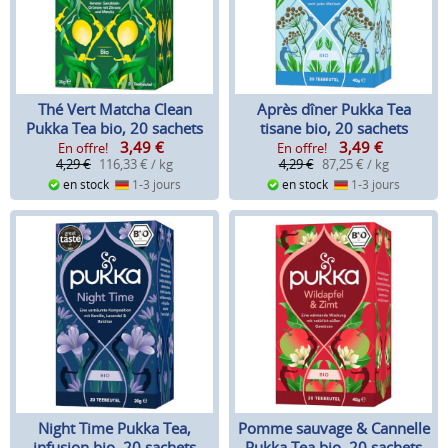
Thé Vert Matcha Clean
Après dîner Pukka Tea
Pukka Tea bio, 20 sachets
tisane bio, 20 sachets
3,49
€
3,49
€
En offre!
En offre!
4,29 €
116,33 € / kg
4,29 €
87,25 € / kg
en stock
1-3 jours
en stock
1-3 jours
Night Time Pukka Tea,
Pomme sauvage & Cannelle
infusion bio, 20 sachets
Pukka Tea bio, 20 sachets