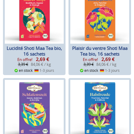
Lucidité Shoti Maa Tea bio,
Plaisir du ventre Shoti Maa
16 sachets
Tea bio, 16 sachets
2,69
€
2,69
€
En offre!
En offre!
3,39 €
84,06 € / kg
3,39 €
84,06 € / kg
en stock
1-3 jours
en stock
1-3 jours