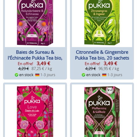
Baies de Sureau &
Citronnelle & Gingembre
l'Échinacée Pukka Tea bio,
Pukka Tea bio, 20 sachets
3,49
€
3,49
€
20 sachets
En offre!
En offre!
4,29 €
87,25 € / kg
4,29 €
96,95 € / kg
en stock
1-3 jours
en stock
1-3 jours