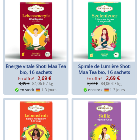
Énergie vitale Shoti Maa Tea
Spirale de Lumière Shoti
bio, 16 sachets
Maa Tea bio, 16 sachets
2,69
€
2,69
€
En offre!
En offre!
3,39 €
84,06 € / kg
3,39 €
84,06 € / kg
en stock
1-3 jours
en stock
1-3 jours