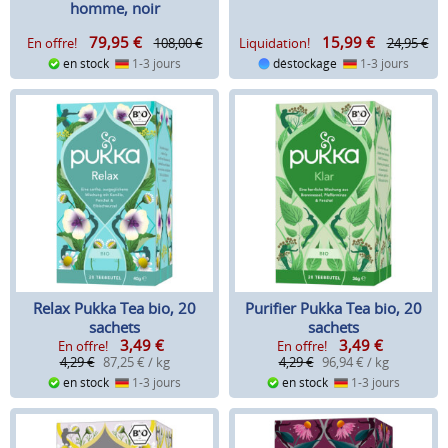
homme, noir
79,95
€
15,99
€
En offre!
108,00 €
Liquidation!
24,95 €
en stock
1-3 jours
déstockage
1-3 jours
Relax Pukka Tea bio, 20
Purifier Pukka Tea bio, 20
sachets
sachets
3,49
€
3,49
€
En offre!
En offre!
4,29 €
87,25 € / kg
4,29 €
96,94 € / kg
en stock
1-3 jours
en stock
1-3 jours