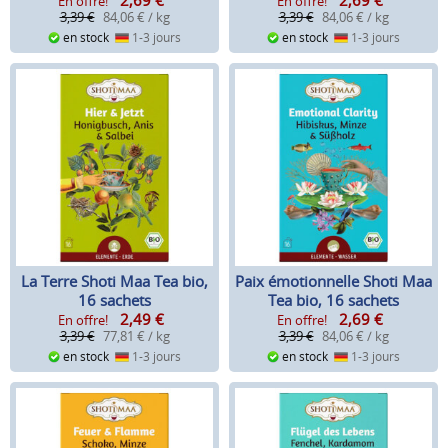
2,69
€
2,69
€
En offre!
En offre!
3,39 €
84,06 € / kg
3,39 €
84,06 € / kg
en stock
1-3 jours
en stock
1-3 jours
La Terre Shoti Maa Tea bio,
Paix émotionnelle Shoti Maa
16 sachets
Tea bio, 16 sachets
2,49
€
2,69
€
En offre!
En offre!
3,39 €
77,81 € / kg
3,39 €
84,06 € / kg
en stock
1-3 jours
en stock
1-3 jours