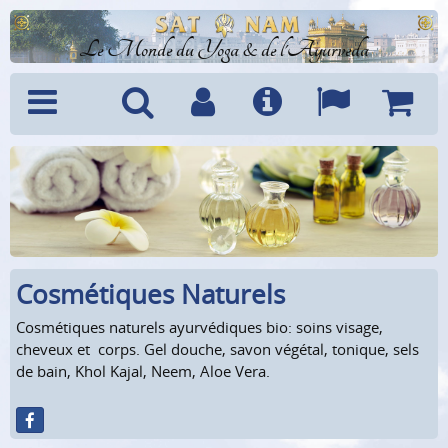
Le Monde du Yoga & de l'Ayurveda
Menu
Recherche
Compte
Info
Langues
Panier
Cosmétiques Naturels
Cosmétiques naturels ayurvédiques bio: soins visage,
cheveux et corps. Gel douche, savon végétal, tonique, sels
de bain, Khol Kajal, Neem, Aloe Vera.