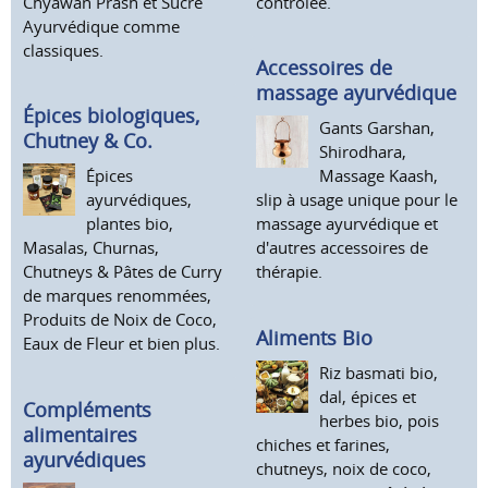
Chyawan Prash et Sucre
contrôlée.
Ayurvédique comme
classiques.
Accessoires de
massage ayurvédique
Épices biologiques,
Gants Garshan,
Chutney & Co.
Shirodhara,
Épices
Massage Kaash,
ayurvédiques,
slip à usage unique pour le
plantes bio,
massage ayurvédique et
Masalas, Churnas,
d'autres accessoires de
Chutneys & Pâtes de Curry
thérapie.
de marques renommées,
Produits de Noix de Coco,
Aliments Bio
Eaux de Fleur et bien plus.
Riz basmati bio,
dal, épices et
Compléments
herbes bio, pois
alimentaires
chiches et farines,
ayurvédiques
chutneys, noix de coco,