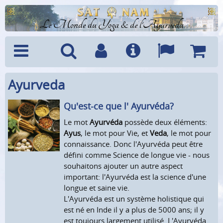
Le Monde du Yoga & de l'Ayurveda
Ayurveda
Menu
Recherche
Compte
Info
Langues
Panier
Qu'est-ce que l' Ayurvéda?
Le mot
Ayurvéda
possède deux éléments:
Ayus
, le mot pour Vie, et
Veda
, le mot pour
connaissance. Donc l'Ayurvéda peut être
défini comme Science de longue vie - nous
souhaitons ajouter un autre aspect
important: l'Ayurvéda est la science d'une
longue et saine vie.
L'Ayurvéda est un système holistique qui
est né en Inde il y a plus de 5000 ans; il y
est toujours largement utilisé. L'Ayurvéda